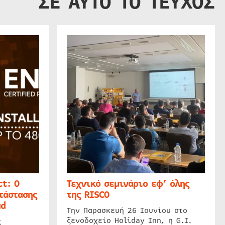
ΣΕ ΑΥΤΟ ΤΟ ΤΕΥΧΟΣ
t: Ο
Τεχνικό σεμινάριο εφ’ όλης
τάστασης
της RISCO
ud
Την Παρασκευή 26 Ιουνίου στο
ξενοδοχείο Holiday Inn, η G.I.
ς