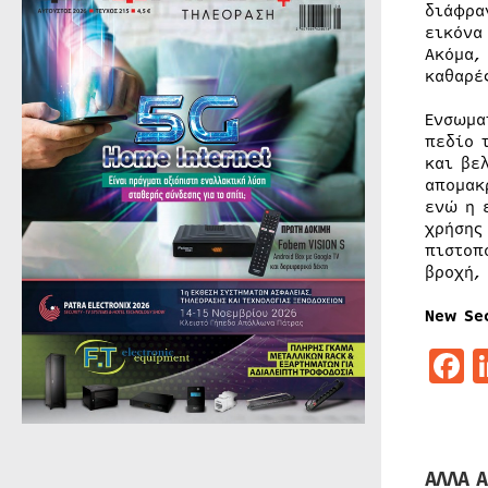
διάφρα
εικόνα
Ακόμα,
καθαρέ
Ενσωμα
πεδίο 
και βε
απομακ
ενώ η 
χρήσης
πιστοπ
βροχή,
New Se
F
ΑΛΛΑ Α