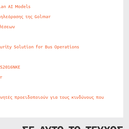
lan AI Models
τηλεόρασης της Golmar
θέσεων
urity Solution for Bus Operations
HS2016NKE
r
υνητές προειδοποιούν για τους κινδύνους που