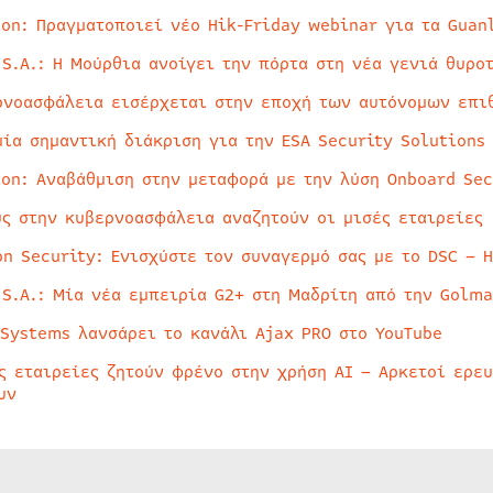
ion: Πραγματοποιεί νέο Hik-Friday webinar για τα Guan
 S.A.: Η Μούρθια ανοίγει την πόρτα στη νέα γενιά θυρο
ρνοασφάλεια εισέρχεται στην εποχή των αυτόνομων επι
μία σημαντική διάκριση για την ESA Security Solutions
ion: Αναβάθμιση στην μεταφορά με την λύση Onboard Sec
ύς στην κυβερνοασφάλεια αναζητούν οι μισές εταιρείες
on Security: Ενισχύστε τον συναγερμό σας με το DSC – 
 S.A.: Μία νέα εμπειρία G2+ στη Μαδρίτη από την Golma
 Systems λανσάρει το κανάλι Ajax PRO στο YouTube
ς εταιρείες ζητούν φρένο στην χρήση AI – Αρκετοί ερε
υν