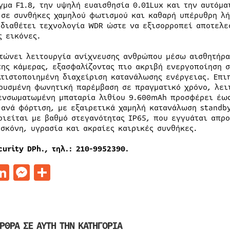
γμα F1.8, την υψηλή ευαισθησία 0.01Lux και την αυτόμα
 σε συνθήκες χαμηλού φωτισμού και καθαρή υπέρυθρη λ
 διαθέτει τεχνολογία WDR ώστε να εξισορροπεί αποτελε
ς εικόνες.
τώνει λειτουργία ανίχνευσης ανθρώπου μέσω αισθητήρα
της κάμερας, εξασφαλίζοντας πιο ακριβή ενεργοποίηση
λτιστοποιημένη διαχείριση κατανάλωσης ενέργειας. Επι
ρυσμένη φωνητική παρέμβαση σε πραγματικό χρόνο, λει
ενσωματωμένη μπαταρία λιθίου 9.600mAh προσφέρει έως 
 ανά φόρτιση, με εξαιρετικά χαμηλή κατανάλωση standby
οιείται με βαθμό στεγανότητας IP65, που εγγυάται απρο
 σκόνη, υγρασία και ακραίες καιρικές συνθήκες.
curity DPh.,
τηλ
.: 210-9952390.
acebook
LinkedIn
Messenger
Μοιραστείτε
ΡΘΡΑ ΣΕ ΑΥΤΗ ΤΗΝ ΚΑΤΗΓΟΡΙΑ