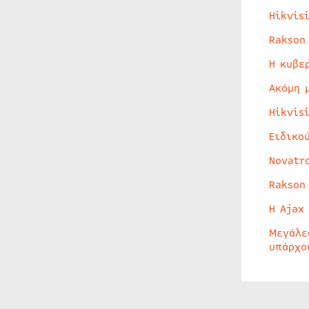
Hikvis
Rakson
Η κυβε
Ακόμη 
Hikvis
Ειδικο
Novatr
Rakson
Η Ajax
Μεγάλε
υπάρχο