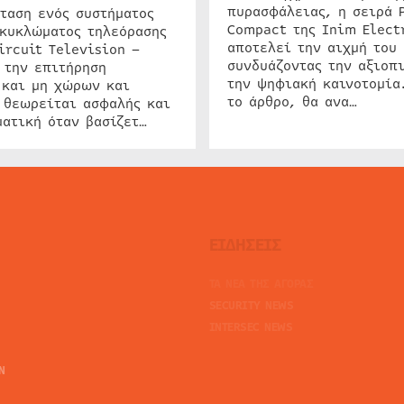
πυρασφάλειας, η σειρά 
ταση ενός συστήματος
Compact της Inim Elect
 κυκλώματος τηλεόρασης
αποτελεί την αιχμή του 
ircuit Television –
συνδυάζοντας την αξιοπι
 την επιτήρηση
την ψηφιακή καινοτομία
 και μη χώρων και
το άρθρο, θα ανα…
 θεωρείται ασφαλής και
ατική όταν βασίζετ…
ΕΙΔΗΣΕΙΣ
ΤΑ ΝΕΑ ΤΗΣ ΑΓΟΡΑΣ
SECURITY NEWS
INTERSEC NEWS
N