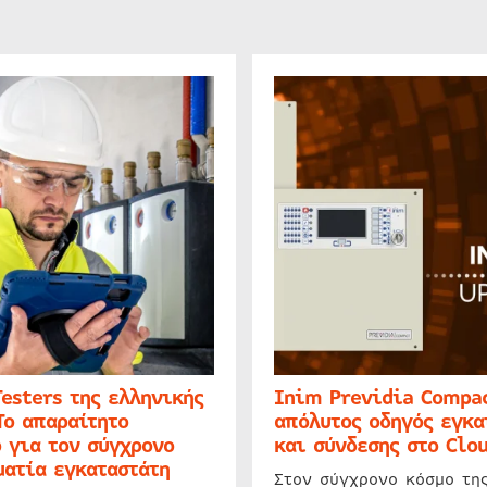
Testers της ελληνικής
Inim Previdia Compac
Το απαραίτητο
απόλυτος οδηγός εγκα
 για τον σύγχρονο
και σύνδεσης στο Clo
ατία εγκαταστάτη
Στον σύγχρονο κόσμο τη