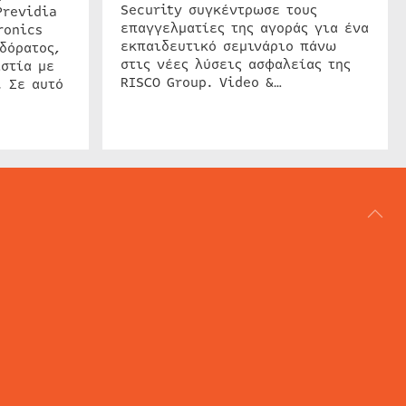
Security συγκέντρωσε τους
Previdia
επαγγελματίες της αγοράς για ένα
ronics
εκπαιδευτικό σεμινάριο πάνω
δόρατος,
στις νέες λύσεις ασφαλείας της
στία με
RISCO Group. Video &…
. Σε αυτό
ΑΡΘΟΓΡΑΦΙΑ
REVIEWS
ACCESS CONTROL
IP SECURITY
ΕΓΚΑΤΑΣΤΑΣΕΙΣ
CCTV
ΚΑΜΕΡΕΣ