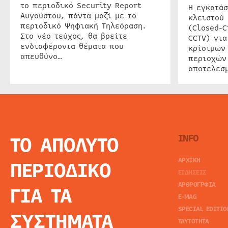
το περιοδικό Security Report
Η εγκατάσ
Αυγούστου, πάντα μαζί με το
κλειστού
περιοδικό Ψηφιακή Τηλεόραση.
(Closed-C
Στο νέο τεύχος, θα βρείτε
CCTV) για
ενδιαφέροντα θέματα που
κρίσιμων
απευθύνο…
περιοχών
αποτελεσμ
ΤΟ ΑΠΟΛΥΤΟ
INFO
ΑΡΧΙΚΗ
ΠΕΡΙΟΔΙΚΟ
ΕΙΔΗΣΕΙΣ
ΑΡΘΡΟΓΡΦΙΑ
ΓΙΑ ΤΑ
E-MAG
SPECIAL EDITIO
ΣΥΣΤΗΜΑΤΑ
ΤΑΥΤΟΤΗΤΑ