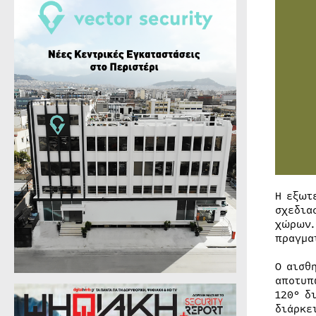
Η εξωτ
σχεδια
χώρων.
πραγμα
Ο αισθ
αποτυπ
120° δ
διάρκε