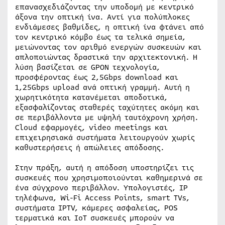
επανασχεδιάζοντας την υποδομή με κεντρικό
άξονα την οπτική ίνα. Αντί για πολύπλοκες
ενδιάμεσες βαθμίδες, η οπτική ίνα φτάνει από
τον κεντρικό κόμβο έως τα τελικά σημεία,
μειώνοντας τον αριθμό ενεργών συσκευών και
απλοποιώντας δραστικά την αρχιτεκτονική. Η
λύση βασίζεται σε GPON τεχνολογία,
προσφέροντας έως 2,5Gbps download και
1,25Gbps upload ανά οπτική γραμμή. Αυτή η
χωρητικότητα κατανέμεται αποδοτικά,
εξασφαλίζοντας σταθερές ταχύτητες ακόμη και
σε περιβάλλοντα με υψηλή ταυτόχρονη χρήση.
Cloud εφαρμογές, video meetings και
επιχειρησιακά συστήματα λειτουργούν χωρίς
καθυστερήσεις ή απώλειες απόδοσης.
Στην πράξη, αυτή η απόδοση υποστηρίζει τις
συσκευές που χρησιμοποιούνται καθημερινά σε
ένα σύγχρονο περιβάλλον. Υπολογιστές, IP
τηλέφωνα, Wi-Fi Access Points, smart TVs,
συστήματα IPTV, κάμερες ασφαλείας, POS
τερματικά και IoT συσκευές μπορούν να