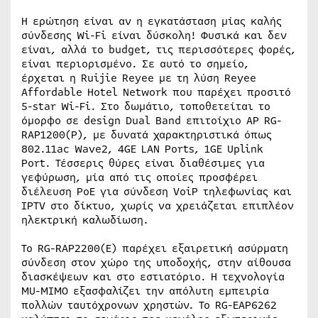
Η ερώτηση είναι αν η εγκατάσταση μίας καλής
σύνδεσης Wi-Fi είναι δύσκολη! Φυσικά και δεν
είναι, αλλά το budget, τις περισσότερες φορές,
είναι περιορισμένο. Σε αυτό το σημείο,
έρχεται η Ruijie Reyee με τη λύση Reyee
Affordable Hotel Network που παρέχει προσιτό
5-star Wi-Fi. Στο δωμάτιο, τοποθετείται το
όμορφο σε design Dual Band επιτοίχιο AP RG-
RAP1200(P), με δυνατά χαρακτηριστικά όπως
802.11ac Wave2, 4GE LAN Ports, 1GE Uplink
Port. Τέσσερις θύρες είναι διαθέσιμες για
γεφύρωση, μία από τις οποίες προσφέρει
διέλευση PoE για σύνδεση VoiP τηλεφωνίας και
IPTV στο δίκτυο, χωρίς να χρειάζεται επιπλέον
ηλεκτρική καλωδίωση.
Το RG-RAP2200(Ε) παρέχει εξαιρετική ασύρματη
σύνδεση στον χώρο της υποδοχής, στην αίθουσα
διασκέψεων και στο εστιατόριο. Η τεχνολογία
MU-MIMO εξασφαλίζει την απόλυτη εμπειρία
πολλών ταυτόχρονων χρηστών. Το RG-EAP6262