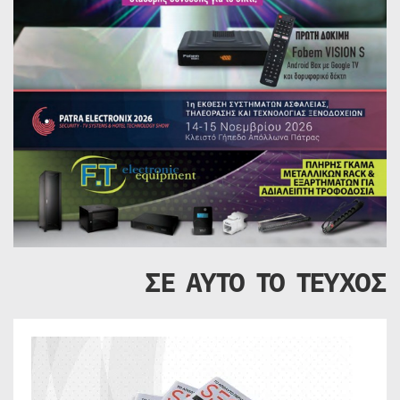
ΣΕ ΑΥΤΟ ΤΟ ΤΕΥΧΟΣ