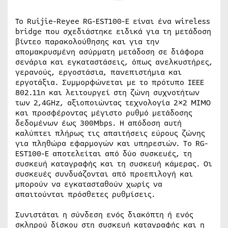
Το Ruijie-Reyee RG-EST100-E είναι ένα wireless
bridge που σχεδιάστηκε ειδικά για τη μετάδοση
βίντεο παρακολούθησης και για την
απομακρυσμένη ασύρματη μετάδοση σε διάφορα
σενάρια και εγκαταστάσεις, όπως ανελκυστήρες,
γερανούς, εργοστάσια, πανεπιστήμια και
εργοτάξια. Συμμορφώνεται με το πρότυπο IEEE
802.11n και λειτουργεί στη ζώνη συχνοτήτων
των 2,4GHz, αξιοποιώντας τεχνολογία 2×2 MIMO
και προσφέροντας μέγιστο ρυθμό μετάδοσης
δεδομένων έως 300Mbps. Η απόδοση αυτή
καλύπτει πλήρως τις απαιτήσεις εύρους ζώνης
για πληθώρα εφαρμογών και υπηρεσιών. To RG-
EST100-E αποτελείται από δύο συσκευές, τη
συσκευή καταγραφής και τη συσκευή κάμερας. Οι
συσκευές συνδυάζονται από προεπιλογή και
μπορούν να εγκατασταθούν χωρίς να
απαιτούνται πρόσθετες ρυθμίσεις.
Συνιστάται η σύνδεση ενός διακόπτη ή ενός
σκληρού δίσκου στη συσκευή καταγραφής και η