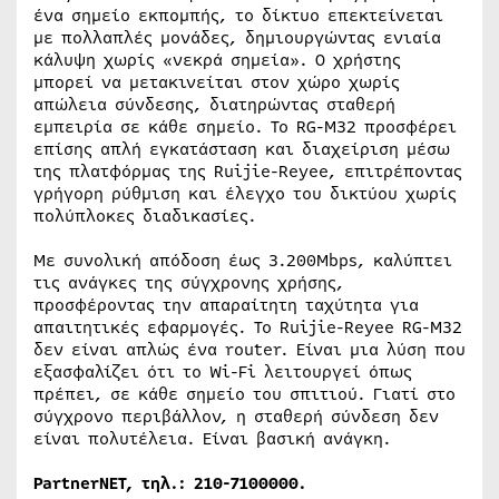
ένα σημείο εκπομπής, το δίκτυο επεκτείνεται
με πολλαπλές μονάδες, δημιουργώντας ενιαία
κάλυψη χωρίς «νεκρά σημεία». Ο χρήστης
μπορεί να μετακινείται στον χώρο χωρίς
απώλεια σύνδεσης, διατηρώντας σταθερή
εμπειρία σε κάθε σημείο. Το RG-M32 προσφέρει
επίσης απλή εγκατάσταση και διαχείριση μέσω
της πλατφόρμας της Ruijie-Reyee, επιτρέποντας
γρήγορη ρύθμιση και έλεγχο του δικτύου χωρίς
πολύπλοκες διαδικασίες.
Με συνολική απόδοση έως 3.200Mbps, καλύπτει
τις ανάγκες της σύγχρονης χρήσης,
προσφέροντας την απαραίτητη ταχύτητα για
απαιτητικές εφαρμογές. Το Ruijie-Reyee RG-M32
δεν είναι απλώς ένα router. Είναι μια λύση που
εξασφαλίζει ότι το Wi-Fi λειτουργεί όπως
πρέπει, σε κάθε σημείο του σπιτιού. Γιατί στο
σύγχρονο περιβάλλον, η σταθερή σύνδεση δεν
είναι πολυτέλεια. Είναι βασική ανάγκη.
PartnerNET, τηλ.: 210-7100000.