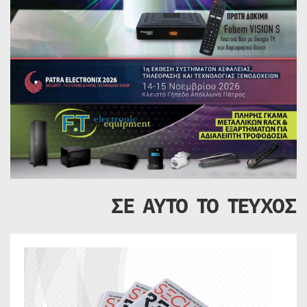
ΣΕ ΑΥΤΟ ΤΟ ΤΕΥΧΟΣ