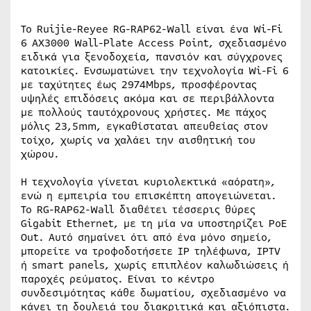
Το Ruijie-Reyee RG-RAP62-Wall είναι ένα Wi-Fi
6 AX3000 Wall-Plate Access Point, σχεδιασμένο
ειδικά για ξενοδοχεία, πανσιόν και σύγχρονες
κατοικίες. Ενσωματώνει την τεχνολογία Wi-Fi 6
με ταχύτητες έως 2974Mbps, προσφέροντας
υψηλές επιδόσεις ακόμα και σε περιβάλλοντα
με πολλούς ταυτόχρονους χρήστες. Με πάχος
μόλις 23,5mm, εγκαθίσταται απευθείας στον
τοίχο, χωρίς να χαλάει την αισθητική του
χώρου.
Η τεχνολογία γίνεται κυριολεκτικά «αόρατη»,
ενώ η εμπειρία του επισκέπτη απογειώνεται.
Το RG-RAP62-Wall διαθέτει τέσσερις θύρες
Gigabit Ethernet, με τη μία να υποστηρίζει PoE
Out. Αυτό σημαίνει ότι από ένα μόνο σημείο,
μπορείτε να τροφοδοτήσετε IP τηλέφωνα, IPTV
ή smart panels, χωρίς επιπλέον καλωδιώσεις ή
παροχές ρεύματος. Είναι το κέντρο
συνδεσιμότητας κάθε δωματίου, σχεδιασμένο να
κάνει τη δουλειά του διακριτικά και αξιόπιστα.