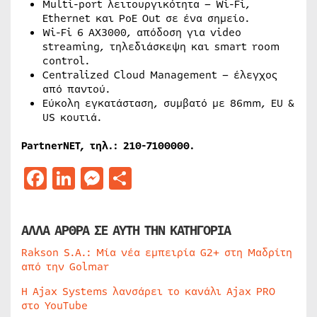
Multi-port λειτουργικότητα – Wi-Fi,
Ethernet και PoE Out σε ένα σημείο.
Wi-Fi 6 AX3000, απόδοση για video
streaming, τηλεδιάσκεψη και smart room
control.
Centralized Cloud Management – έλεγχος
από παντού.
Εύκολη εγκατάσταση, συμβατό με 86mm, EU &
US κουτιά.
PartnerNET
, τηλ.: 210-7100000.
Facebook
LinkedIn
Messenger
Μοιραστείτε
ΑΛΛΑ ΑΡΘΡΑ ΣΕ ΑΥΤΗ ΤΗΝ ΚΑΤΗΓΟΡΙΑ
Rakson S.A.: Μία νέα εμπειρία G2+ στη Μαδρίτη
από την Golmar
Η Ajax Systems λανσάρει το κανάλι Ajax PRO
στο YouTube