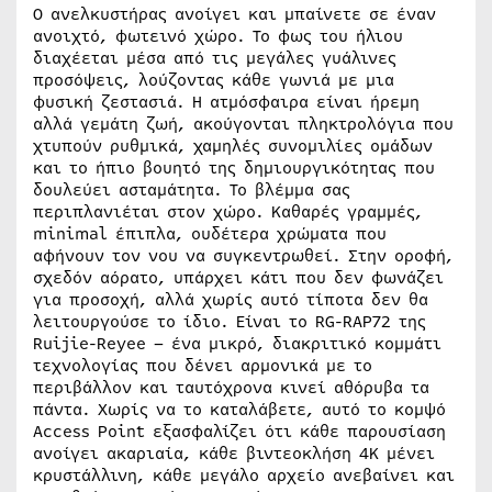
Ο ανελκυστήρας ανοίγει και μπαίνετε σε έναν
ανοιχτό, φωτεινό χώρο. Το φως του ήλιου
διαχέεται μέσα από τις μεγάλες γυάλινες
προσόψεις, λούζοντας κάθε γωνιά με μια
φυσική ζεστασιά. Η ατμόσφαιρα είναι ήρεμη
αλλά γεμάτη ζωή, ακούγονται πληκτρολόγια που
χτυπούν ρυθμικά, χαμηλές συνομιλίες ομάδων
και το ήπιο βουητό της δημιουργικότητας που
δουλεύει ασταμάτητα. Το βλέμμα σας
περιπλανιέται στον χώρο. Καθαρές γραμμές,
minimal έπιπλα, ουδέτερα χρώματα που
αφήνουν τον νου να συγκεντρωθεί. Στην οροφή,
σχεδόν αόρατο, υπάρχει κάτι που δεν φωνάζει
για προσοχή, αλλά χωρίς αυτό τίποτα δεν θα
λειτουργούσε το ίδιο. Είναι το RG-RAP72 της
Ruijie-Reyee – ένα μικρό, διακριτικό κομμάτι
τεχνολογίας που δένει αρμονικά με το
περιβάλλον και ταυτόχρονα κινεί αθόρυβα τα
πάντα. Χωρίς να το καταλάβετε, αυτό το κομψό
Access Point εξασφαλίζει ότι κάθε παρουσίαση
ανοίγει ακαριαία, κάθε βιντεοκλήση 4K μένει
κρυστάλλινη, κάθε μεγάλο αρχείο ανεβαίνει και