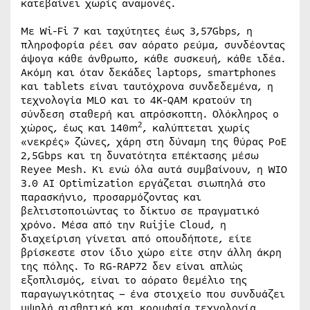
κατεβαίνει χωρίς αναμονές.
Με Wi-Fi 7 και ταχύτητες έως 3,57Gbps, η
πληροφορία ρέει σαν αόρατο ρεύμα, συνδέοντας
άψογα κάθε άνθρωπο, κάθε συσκευή, κάθε ιδέα.
Ακόμη και όταν δεκάδες laptops, smartphones
και tablets είναι ταυτόχρονα συνδεδεμένα, η
τεχνολογία MLO και το 4K-QAM κρατούν τη
σύνδεση σταθερή και απρόσκοπτη. Ολόκληρος ο
2
χώρος, έως και 140m
, καλύπτεται χωρίς
«νεκρές» ζώνες, χάρη στη δύναμη της θύρας PoE
2,5Gbps και τη δυνατότητα επέκτασης μέσω
Reyee Mesh. Κι ενώ όλα αυτά συμβαίνουν, η WIO
3.0 AI Optimization εργάζεται σιωπηλά στο
παρασκήνιο, προσαρμόζοντας και
βελτιστοποιώντας το δίκτυο σε πραγματικό
χρόνο. Μέσα από την Ruijie Cloud, η
διαχείριση γίνεται από οπουδήποτε, είτε
βρίσκεστε στον ίδιο χώρο είτε στην άλλη άκρη
της πόλης. Το RG-RAP72 δεν είναι απλώς
εξοπλισμός, είναι το αόρατο θεμέλιο της
παραγωγικότητας – ένα στοιχείο που συνδυάζει
υψηλή αισθητική και κορυφαία τεχνολογία,