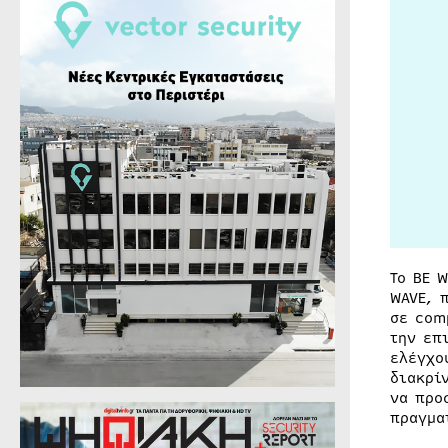
Το BE 
WAVE, 
σε com
την επ
ελέγχο
διακρί
να προ
πραγμα