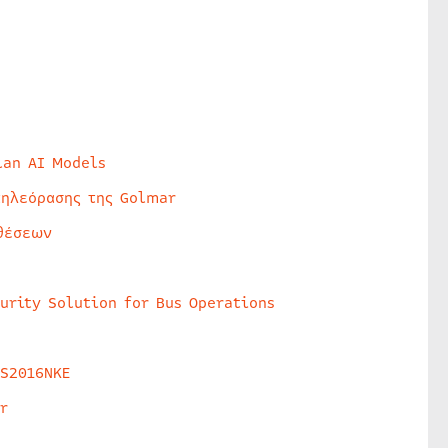
lan AI Models
τηλεόρασης της Golmar
θέσεων
urity Solution for Bus Operations
HS2016NKE
r