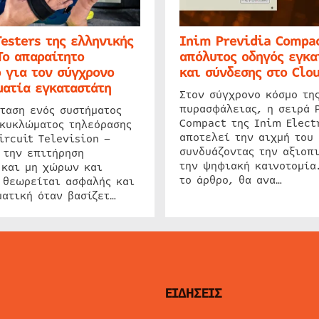
Testers της ελληνικής
Inim Previdia Compac
Το απαραίτητο
απόλυτος οδηγός εγκα
 για τον σύγχρονο
και σύνδεσης στο Clo
ατία εγκαταστάτη
Στον σύγχρονο κόσμο τη
πυρασφάλειας, η σειρά 
ταση ενός συστήματος
Compact της Inim Elect
 κυκλώματος τηλεόρασης
αποτελεί την αιχμή του 
ircuit Television –
συνδυάζοντας την αξιοπι
 την επιτήρηση
την ψηφιακή καινοτομία
 και μη χώρων και
το άρθρο, θα ανα…
 θεωρείται ασφαλής και
ατική όταν βασίζετ…
ΕΙΔΗΣΕΙΣ