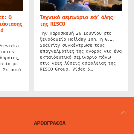
t: Ο
Τεχνικό σεμινάριο εφ’ όλης
τάστασης
της RISCO
ud
Την Παρασκευή 26 Ιουνίου στο
ξενοδοχείο Holiday Inn, η G.I.
ς
Security συγκέντρωσε τους
Previdia
επαγγελματίες της αγοράς για ένα
ronics
εκπαιδευτικό σεμινάριο πάνω
δόρατος,
στις νέες λύσεις ασφαλείας της
στία με
RISCO Group. Video &…
. Σε αυτό
ΑΡΘΟΓΡΑΦΙΑ