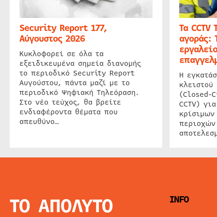
Security Report 177,
Τα CCTV 
Αύγουστος 2026
αγοράς: 
εργαλείο
Κυκλοφορεί σε όλα τα
επαγγελμ
εξειδικευμένα σημεία διανομής
το περιοδικό Security Report
Η εγκατάσ
Αυγούστου, πάντα μαζί με το
κλειστού
περιοδικό Ψηφιακή Τηλεόραση.
(Closed-C
Στο νέο τεύχος, θα βρείτε
CCTV) για
ενδιαφέροντα θέματα που
κρίσιμων
απευθύνο…
περιοχών
αποτελεσμ
ΤΟ ΑΠΟΛΥΤΟ
INFO