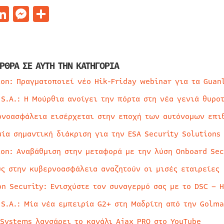
acebook
LinkedIn
Messenger
Μοιραστείτε
ΡΘΡΑ ΣΕ ΑΥΤΗ ΤΗΝ ΚΑΤΗΓΟΡΙΑ
ion: Πραγματοποιεί νέο Hik-Friday webinar για τα Guan
 S.A.: Η Μούρθια ανοίγει την πόρτα στη νέα γενιά θυρο
ρνοασφάλεια εισέρχεται στην εποχή των αυτόνομων επι
μία σημαντική διάκριση για την ESA Security Solutions
ion: Αναβάθμιση στην μεταφορά με την λύση Onboard Sec
ύς στην κυβερνοασφάλεια αναζητούν οι μισές εταιρείες
on Security: Ενισχύστε τον συναγερμό σας με το DSC – 
 S.A.: Μία νέα εμπειρία G2+ στη Μαδρίτη από την Golma
 Systems λανσάρει το κανάλι Ajax PRO στο YouTube