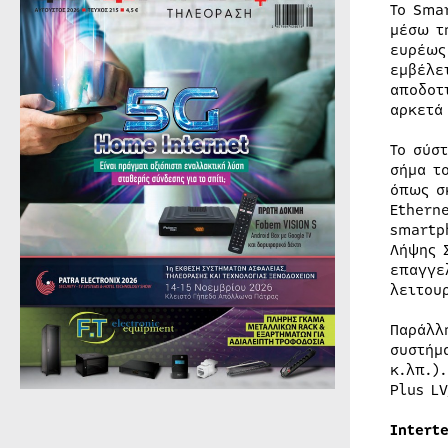
Το Sma
μέσω τ
ευρέως
εμβέλε
αποδοτ
αρκετά
Το σύσ
σήμα τ
όπως σ
Ethern
smartp
Λήψης 
επαγγε
λειτου
Παράλλ
συστήμ
κ.λπ.)
Plus L
Interte