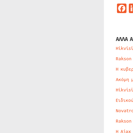
F
ΑΛΛΑ Α
Hikvis
Rakson
Η κυβε
Ακόμη 
Hikvis
Ειδικο
Novatr
Rakson
Η Ajax