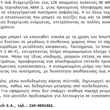
rt Hub διαχειρίζεται έως 128 ασύρματες συσκευές BE WA
ης τεχνολογίας ABAX 2, μιας προηγμένης πλατφόρμας ασ
 σε επαγγελματικά συστήματα ασφαλείας. Η εν λόγω τεχ
ια επικοινωνίας που μπορεί να αγγίξει έως και τα 200
ική διαχείριση ενέργειας, επιτρέποντας σε πολλές συσ
 χρόνια.
τημα μπορεί να επεκταθεί εύκολα με τη χρήση του Smart
ου δικτύου σε μεγάλους ή σύνθετους χώρους όπου το σή
κυρόδεμα ή μεταλλικές κατασκευές. Ταυτόχρονα, το Sma
et ή Wi-Fi, επιτρέποντας πλήρη απομακρυσμένο έλεγχο 
hone. Μέσω της ίδιας υποδομής, μπορούν επίσης να απο
Σημάτων, προσφέροντας ένα ολοκληρωμένο επίπεδο προστ
λματικές εγκαταστάσεις. Η ενσωματωμένη μνήμη του Sma
ργίας του συστήματος, με δυνατότητα αποθήκευσης έως κ
ηλα, μέσω συνδεδεμένης κάρτας microSD, δημιουργεί α
ατος, καθώς και δεδομένων μέτρησης από συνδεδεμένες 
. Για εφαρμογές όπου δεν υπάρχει σταθερή παροχή ρεύμ
V, ένα μοντέλο σχεδιασμένο για λειτουργία σε εγκαταστά
ch S.A., τηλ.: 210-9692462.