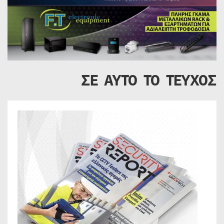
ΣΕ ΑΥΤΟ ΤΟ ΤΕΥΧΟΣ