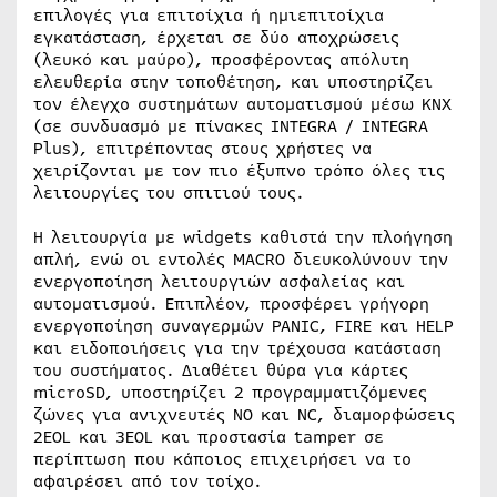
επιλογές για επιτοίχια ή ημιεπιτοίχια
εγκατάσταση, έρχεται σε δύο αποχρώσεις
(λευκό και μαύρο), προσφέροντας απόλυτη
ελευθερία στην τοποθέτηση, και υποστηρίζει
τον έλεγχο συστημάτων αυτοματισμού μέσω KNX
(σε συνδυασμό με πίνακες INTEGRA / INTEGRA
Plus), επιτρέποντας στους χρήστες να
χειρίζονται με τον πιο έξυπνο τρόπο όλες τις
λειτουργίες του σπιτιού τους.
Η λειτουργία με widgets καθιστά την πλοήγηση
απλή, ενώ οι εντολές MACRO διευκολύνουν την
ενεργοποίηση λειτουργιών ασφαλείας και
αυτοματισμού. Επιπλέον, προσφέρει γρήγορη
ενεργοποίηση συναγερμών PANIC, FIRE και HELP
και ειδοποιήσεις για την τρέχουσα κατάσταση
του συστήματος. Διαθέτει θύρα για κάρτες
microSD, υποστηρίζει 2 προγραμματιζόμενες
ζώνες για ανιχνευτές NO και NC, διαμορφώσεις
2EOL και 3EOL και προστασία tamper σε
περίπτωση που κάποιος επιχειρήσει να το
αφαιρέσει από τον τοίχο.