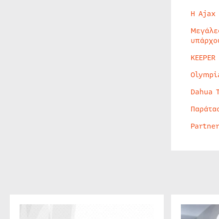
Η Ajax
Μεγάλε
υπάρχο
KEEPER
Olympi
Dahua 
Παράτα
Partne