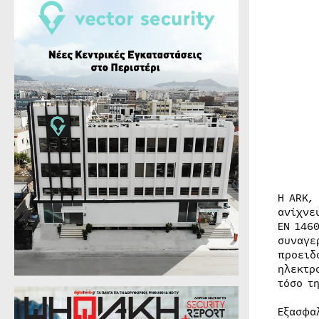
Η ARK,
ανίχνε
EN 146
συναγε
προειδ
ηλεκτρ
τόσο τ
Εξασφα