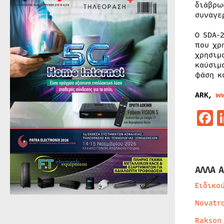
διάβρω
συναγε
Ο SDA-
που χρ
χρησιμ
καύσιμ
φάση κ
ARK,
w
F
ΑΛΛΑ Α
Ειδικο
Novatr
Rakson