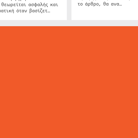
το άρθρο, θα ανα…
 θεωρείται ασφαλής και
ατική όταν βασίζετ…
ΕΙΔΗΣΕΙΣ
ΤΑ ΝΕΑ ΤΗΣ ΑΓΟΡΑΣ
SECURITY NEWS
INTERSEC NEWS
N
ΜΗΣ