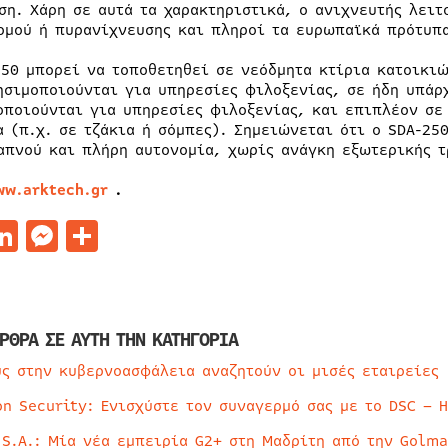
ση. Χάρη σε αυτά τα χαρακτηριστικά, ο ανιχνευτής λειτ
ρμού ή πυρανίχνευσης και πληροί τα ευρωπαϊκά πρότυπ
250 μπορεί να τοποθετηθεί σε νεόδμητα κτίρια κατοικιώ
ησιμοποιούνται για υπηρεσίες φιλοξενίας, σε ήδη υπάρ
οποιούνται για υπηρεσίες φιλοξενίας, και επιπλέον σε
α (π.χ. σε τζάκια ή σόμπες). Σημειώνεται ότι ο SDA-2
απνού και πλήρη αυτονομία, χωρίς ανάγκη εξωτερικής τ
ww.arktech.gr
.
acebook
LinkedIn
Messenger
Μοιραστείτε
ΡΘΡΑ ΣΕ ΑΥΤΗ ΤΗΝ ΚΑΤΗΓΟΡΙΑ
ύς στην κυβερνοασφάλεια αναζητούν οι μισές εταιρείες
on Security: Ενισχύστε τον συναγερμό σας με το DSC – 
 S.A.: Μία νέα εμπειρία G2+ στη Μαδρίτη από την Golma