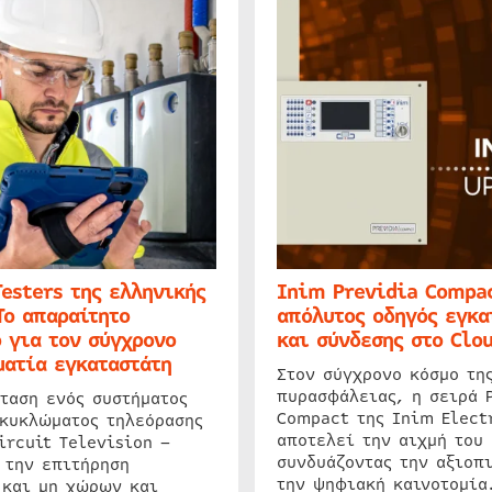
Testers της ελληνικής
Inim Previdia Compac
Το απαραίτητο
απόλυτος οδηγός εγκα
 για τον σύγχρονο
και σύνδεσης στο Clo
ατία εγκαταστάτη
Στον σύγχρονο κόσμο τη
πυρασφάλειας, η σειρά 
ταση ενός συστήματος
Compact της Inim Elect
 κυκλώματος τηλεόρασης
αποτελεί την αιχμή του 
ircuit Television –
συνδυάζοντας την αξιοπι
 την επιτήρηση
την ψηφιακή καινοτομία
 και μη χώρων και