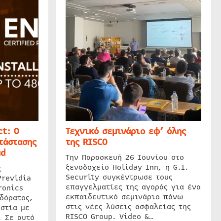
t: Ο
Τεχνικό σεμινάριο εφ’ όλης
τάστασης
της RISCO
ud
Την Παρασκευή 26 Ιουνίου στο
ξενοδοχείο Holiday Inn, η G.I.
ς
Security συγκέντρωσε τους
Previdia
επαγγελματίες της αγοράς για ένα
ronics
εκπαιδευτικό σεμινάριο πάνω
δόρατος,
στις νέες λύσεις ασφαλείας της
στία με
RISCO Group. Video &…
. Σε αυτό