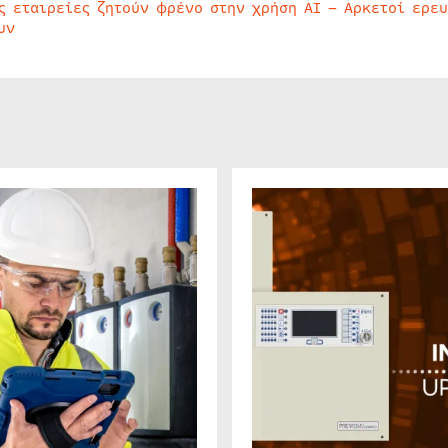
ς εταιρείες ζητούν φρένο στην χρήση AI – Αρκετοί ερε
υν