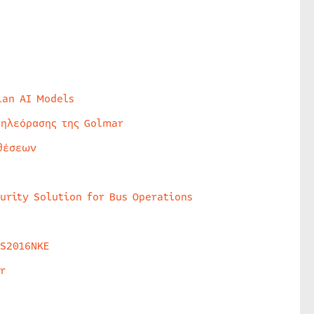
lan AI Models
τηλεόρασης της Golmar
θέσεων
urity Solution for Bus Operations
HS2016NKE
r