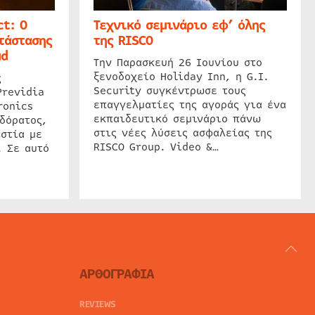
t: Ο
Τεχνικό σεμινάριο εφ’ όλης
τάστασης
της RISCO
ud
Την Παρασκευή 26 Ιουνίου στο
ξενοδοχείο Holiday Inn, η G.I.
ς
Security συγκέντρωσε τους
Previdia
επαγγελματίες της αγοράς για ένα
ronics
εκπαιδευτικό σεμινάριο πάνω
δόρατος,
στις νέες λύσεις ασφαλείας της
στία με
RISCO Group. Video &…
. Σε αυτό
ΑΡΘΟΓΡΑΦΙΑ
REVIEWS