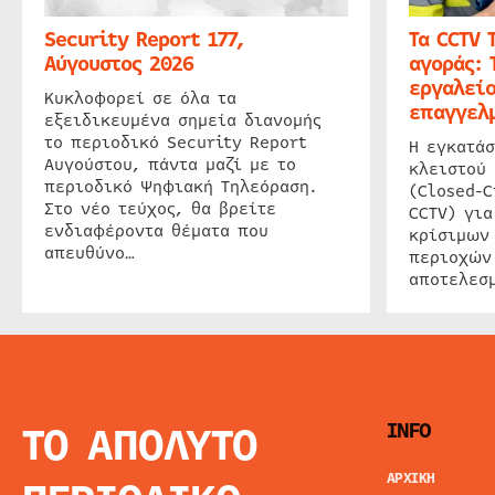
Security Report 177,
Τα CCTV 
Αύγουστος 2026
αγοράς: 
εργαλείο
Κυκλοφορεί σε όλα τα
επαγγελμ
εξειδικευμένα σημεία διανομής
το περιοδικό Security Report
Η εγκατάσ
Αυγούστου, πάντα μαζί με το
κλειστού
περιοδικό Ψηφιακή Τηλεόραση.
(Closed-C
Στο νέο τεύχος, θα βρείτε
CCTV) για
ενδιαφέροντα θέματα που
κρίσιμων
απευθύνο…
περιοχών
αποτελεσμ
ΤΟ ΑΠΟΛΥΤΟ
INFO
ΑΡΧΙΚΗ