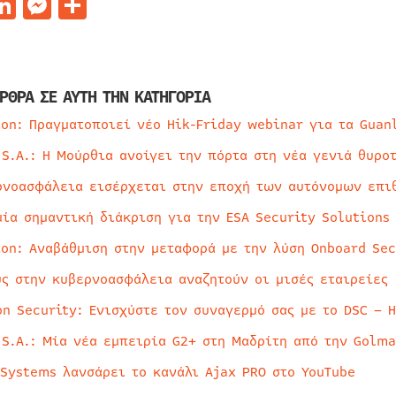
acebook
LinkedIn
Messenger
Μοιραστείτε
ΡΘΡΑ ΣΕ ΑΥΤΗ ΤΗΝ ΚΑΤΗΓΟΡΙΑ
ion: Πραγματοποιεί νέο Hik-Friday webinar για τα Guan
 S.A.: Η Μούρθια ανοίγει την πόρτα στη νέα γενιά θυρο
ρνοασφάλεια εισέρχεται στην εποχή των αυτόνομων επι
μία σημαντική διάκριση για την ESA Security Solutions
ion: Αναβάθμιση στην μεταφορά με την λύση Onboard Sec
ύς στην κυβερνοασφάλεια αναζητούν οι μισές εταιρείες
on Security: Ενισχύστε τον συναγερμό σας με το DSC – 
 S.A.: Μία νέα εμπειρία G2+ στη Μαδρίτη από την Golma
 Systems λανσάρει το κανάλι Ajax PRO στο YouTube