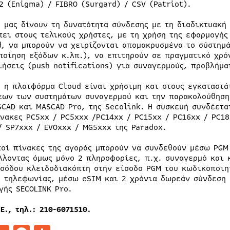
2 (Enigma) / FIBRO (Surgard) / CSV (Patriot).
, μας δίνουν τη δυνατότητα σύνδεσης με τη διαδικτυακή
πει στους τελικούς χρήστες, με τη χρήση της εφαρμογής
d, να μπορούν να χειρίζονται απομακρυσμένα το σύστημ
ποίηση εξόδων κ.λπ.), να επιτηρούν σε πραγματικό χρό
ιήσεις (push notifications) για συναγερμούς, προβλήμα
, η πλατφόρμα Cloud είναι χρήσιμη και στους εγκαταστ
εων των συστημάτων συναγερμού και την παρακολούθηση
SCAD και MASCAD Pro, της Secolink. Η συσκευή συνδέετα
ίνακες PC5xx / PC5xxx /PC14xx / PC15xx / PC16xx / PC18
/ SP7xxx / EVOxxx / MG5xxx της Paradox.
ποί πίνακες της αγοράς μπορούν να συνδεθούν μέσω PGM
λλοντας όμως μόνο 2 πληροφορίες, π.χ. συναγερμό και 
ισόδου κλειδοδιακόπτη στην είσοδο PGM του κωδικοποιη
ς τηλεφωνίας, μέσω eSIM και 2 χρόνια δωρεάν σύνδεση μ
γής SECOLINK Pro.
Ε., τηλ.: 210-6071510.