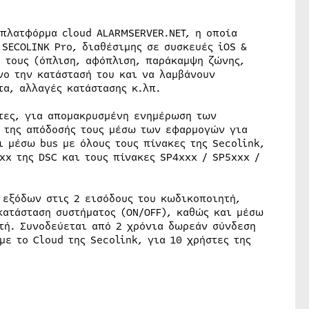
 πλατφόρμα cloud ALARMSERVER.NEΤ, η οποία
 SECOLINK Pro, διαθέσιμης σε συσκευές iOS &
ά τους (όπλιση, αφόπλιση, παράκαμψη ζώνης,
νο την κατάστασή του και να λαμβάνουν
τα, αλλαγές κατάστασης κ.λπ.
άτες, για απομακρυσμένη ενημέρωση των
 της απόδοσής τους μέσω των εφαρμογών για
ι μέσω bus με όλους τους πίνακες της Secolink,
xx της DSC και τους πίνακες SP4xxx / SP5xxx /
 εξόδων στις 2 εισόδους του κωδικοποιητή,
κατάσταση συστήματος (ON/OFF), καθώς και μέσω
τή. Συνοδεύεται από 2 χρόνια δωρεάν σύνδεση
ε το Cloud της Secolink, για 10 χρήστες της