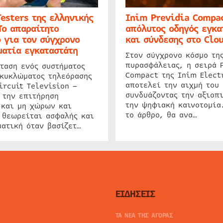
Testers της ελληνικής
Inim Previdia Compac
Το απαραίτητο
απόλυτος οδηγός εγκα
 για τον σύγχρονο
και σύνδεσης στο Clo
ατία εγκαταστάτη
Στον σύγχρονο κόσμο τη
πυρασφάλειας, η σειρά 
ταση ενός συστήματος
Compact της Inim Elect
 κυκλώματος τηλεόρασης
αποτελεί την αιχμή του 
ircuit Television –
συνδυάζοντας την αξιοπι
 την επιτήρηση
την ψηφιακή καινοτομία
 και μη χώρων και
το άρθρο, θα ανα…
 θεωρείται ασφαλής και
ατική όταν βασίζετ…
ΕΙΔΗΣΕΙΣ
ΤΑ ΝΕΑ ΤΗΣ ΑΓΟΡΑΣ