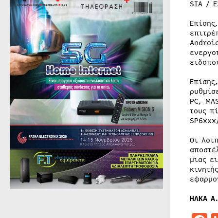
SIA / E
Επίσης
επιτρέ
Androi
ενεργο
ειδοπο
Επίσης
ρυθμίσ
PC, MA
τους π
SP6xxx
Οι λοι
αποστέ
μιας ε
κινητή
εφαρμο
ΗΛΚΑ Α.