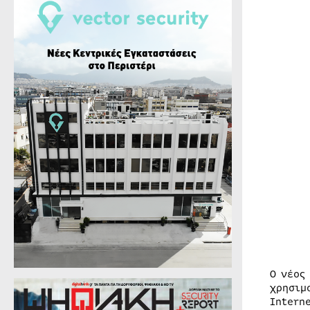
Ο νέος
χρησιμ
Intern