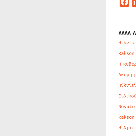
F
ΑΛΛΑ Α
Hikvis
Rakson
Η κυβε
Ακόμη 
Hikvis
Ειδικο
Novatr
Rakson
Η Ajax