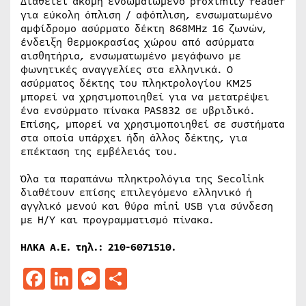
Διαθέτει ακόμη ενσωματωμένο proximity reader
για εύκολη όπλιση / αφόπλιση, ενσωματωμένο
αμφίδρομο ασύρματο δέκτη 868MHz 16 ζωνών,
ένδειξη θερμοκρασίας χώρου από ασύρματα
αισθητήρια, ενσωματωμένο μεγάφωνο με
φωνητικές αναγγελίες στα ελληνικά. Ο
ασύρματος δέκτης του πληκτρολογίου ΚM25
μπορεί να χρησιμοποιηθεί για να μετατρέψει
ένα ενσύρματο πίνακα PAS832 σε υβριδικό.
Επίσης, μπορεί να χρησιμοποιηθεί σε συστήματα
στα οποία υπάρχει ήδη άλλος δέκτης, για
επέκταση της εμβέλειάς του.
Όλα τα παραπάνω πληκτρολόγια της Secolink
διαθέτουν επίσης επιλεγόμενο ελληνικό ή
αγγλικό μενού και θύρα mini USB για σύνδεση
με Η/Υ και προγραμματισμό πίνακα.
ΗΛΚΑ Α.Ε. τηλ.: 210-6071510.
Facebook
LinkedIn
Messenger
Μοιραστείτε