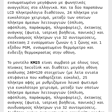
ενσωματωμένο μεγάφωνο με φωνητικές
αναγγελίες στα ελληνικά. Και τα δύο παραπάνω
LCD πληκτρολόγια διαθέτουν, 24 πλήκτρα για
ευκολότερο χειρισμό, μεταξύ των οποίων
πλήκτρα άμεσων λειτουργιών (όπλιση,
αφόπλιση, παράκαμψη, πληροφορίες), έκτακτης
ανάγκης (φωτιά, ιατρική βοήθεια, πανικός) και
συνδυασμούς πλήκτρων για 32 συντομεύσεις,
επέκταση 2 ενσύρματων ζωνών ή 1 ζώνης και 1
εξόδου PGM, ενσωματωμένο θερμόμετρο και
ένδειξη θερμοκρασίας στην οθόνη.
Το μοντέλο
KM25
είναι συμβατό με όλους τους
πίνακες Secolink και διαθέτει μεγάλη οθόνη
ανάλυσης 240×120 στοιχείων (με λεία ενιαία
επιφάνεια που καθαρίζεται εύκολα), 25
πλήκτρα αφής με ρυθμιζόμενο λευκό φωτισμό
για ευκολότερο χειρισμό, μεταξύ των οποίων
πλήκτρα άμεσων λειτουργιών (όπλιση,
αφόπλιση, παράκαμψη, πληροφορίες), έκτακτης
ανάγκης (φωτιά, ιατρική βοήθεια, πανικός) και
συνδυασμούς πλήκτρων για 32 συντομεύσεις.