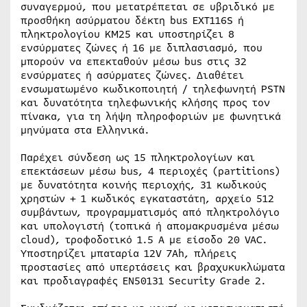
συναγερμού, που μετατρέπεται σε υβριδικό με
προσθήκη ασύρματου δέκτη bus EXT116S ή
πληκτρολογίου KM25 και υποστηρίζει 8
ενσύρματες ζώνες ή 16 με διπλασιασμό, που
μπορούν να επεκταθούν μέσω bus στις 32
ενσύρματες ή ασύρματες ζώνες. Διαθέτει
ενσωματωμένο κωδικοποιητή / τηλεφωνητή PSTN
και δυνατότητα τηλεφωνικής κλήσης προς τον
πίνακα, για τη λήψη πληροφοριών με φωνητικά
μηνύματα στα Ελληνικά.
Παρέχει σύνδεση ως 15 πληκτρολογίων και
επεκτάσεων μέσω bus, 4 περιοχές (partitions)
με δυνατότητα κοινής περιοχής, 31 κωδικoύς
χρηστών + 1 κωδικός εγκαταστάτη, αρχείο 512
συμβάντων, προγραμματισμός από πληκτρολόγιο
και υπολογιστή (τοπικά ή απομακρυσμένα μέσω
cloud), τροφοδοτικό 1.5 A με είσοδο 20 VAC.
Υποστηρίζει μπαταρία 12V 7Ah, πλήρεις
προστασίες από υπερτάσεις και βραχυκυκλώματα
και προδιαγραφές EN50131 Security Grade 2.