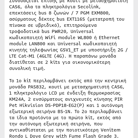
Συνδυάζεται επίσης με κουτί με μετασχηματιστή
CAS6, όλα τα πληκτρολόγια Secolink,
επεκτάσεις bus 8 ζωνών / 7 PGM EXM800,
ασύρματους δέκτες bus EXT116S (μετατροπή του
πίνακα σε υβριδικό), επιτηρούμενα
τροφοδοτικά bus PWR20, Universal
κωδικοποιητή WiFi module WL800 ή Ethernet
module LAN800 και Universal κωδικοποιητή
κινητής τηλεφωνίας GSV1_ET με υποστήριξη 2G /
LTE Cat-M1 (4GLTE (4G). Η παραπάνω μονάδα
διατίθεται σε 2 kits για οικονομικότερη
συνολική τιμή.
Το 1ο kit περιλαμβάνει εκτός από την κεντρική
μονάδα PAS832, κουτί με μετασχηματιστή CAS6,
1 πληκτρολόγιο LCD με ένδειξη θερμοκρασίας
ΚΜ24Α, 2 ενσύρματους ανιχνευτές κίνησης PIR
Pet Hikvision DS-PDP18-EG2(P) και 1 αυτόνομη
εξωτερική σειρήνα BS-1N. Το 2ο περιλαμβάνει
τα ίδια προϊόντα με το πρώτο kit, εκτός από
την αυτόνομη εξωτερική σειρήνα, που
αντικαθίσταται με την ποιοτικότερη Venitem
Rondo L Dove Grey with Fume Flash Grade 3.