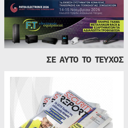
ΣΕ ΑΥΤΟ ΤΟ ΤΕΥΧΟΣ