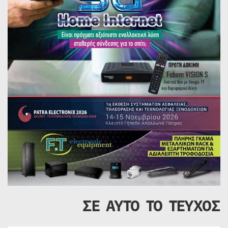
ΣΕ ΑΥΤΟ ΤΟ ΤΕΥΧΟΣ