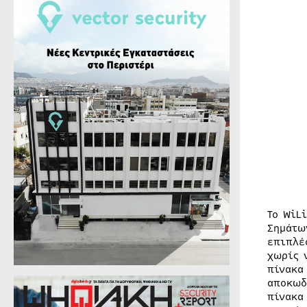
Το WiL
Σημάτω
επιπλέ
χωρίς 
πίνακα
αποκωδ
πίνακα