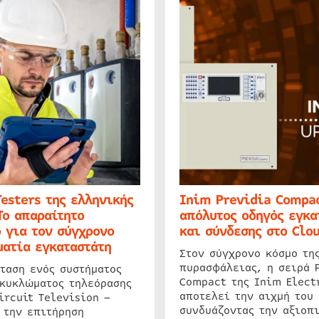
Testers της ελληνικής
Inim Previdia Compac
Το απαραίτητο
απόλυτος οδηγός εγκα
 για τον σύγχρονο
και σύνδεσης στο Clo
ατία εγκαταστάτη
Στον σύγχρονο κόσμο τη
πυρασφάλειας, η σειρά 
ταση ενός συστήματος
Compact της Inim Elect
 κυκλώματος τηλεόρασης
αποτελεί την αιχμή του 
ircuit Television –
συνδυάζοντας την αξιοπι
 την επιτήρηση