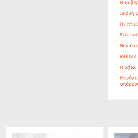
Η κυβε
Ακόμη 
Hikvis
Ειδικο
Novatr
Rakson
Η Ajax
Μεγάλε
υπάρχο