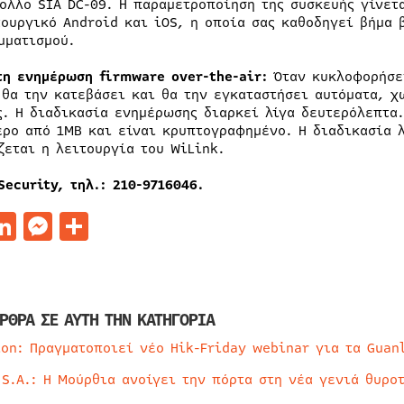
ολλο SIA DC-09. Η παραμετροποίηση της συσκευής γίνετ
τουργικό Android και iOS, η οποία σας καθοδηγεί βήμα 
μματισμού.
τη ενημέρωση firmware οver-the-air:
Όταν κυκλοφορήσε
 θα την κατεβάσει και θα την εγκαταστήσει αυτόματα, χ
ς. Η διαδικασία ενημέρωσης διαρκεί λίγα δευτερόλεπτα.
ερο από 1MΒ και είναι κρυπτογραφημένο. Η διαδικασία 
ζεται η λειτουργία του WiLink.
Security,
τηλ
.: 210-9716046.
acebook
LinkedIn
Messenger
Μοιραστείτε
ΡΘΡΑ ΣΕ ΑΥΤΗ ΤΗΝ ΚΑΤΗΓΟΡΙΑ
ion: Πραγματοποιεί νέο Hik-Friday webinar για τα Guan
 S.A.: Η Μούρθια ανοίγει την πόρτα στη νέα γενιά θυρο