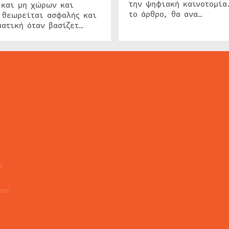
την ψηφιακή καινοτομία
 και μη χώρων και
το άρθρο, θα ανα…
 θεωρείται ασφαλής και
ατική όταν βασίζετ…
ΕΙΔΗΣΕΙΣ
ΤΑ ΝΕΑ ΤΗΣ ΑΓΟΡΑΣ
SECURITY NEWS
INTERSEC NEWS
N
ΜΗΣ