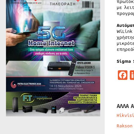
πρωτόκ
με λει
προγρα
Αυτόμα
WiLink
χρήστη
μικρότ
επηρεά
Sigma 
F
ΑΛΛΑ Α
Hikvis
Rakson