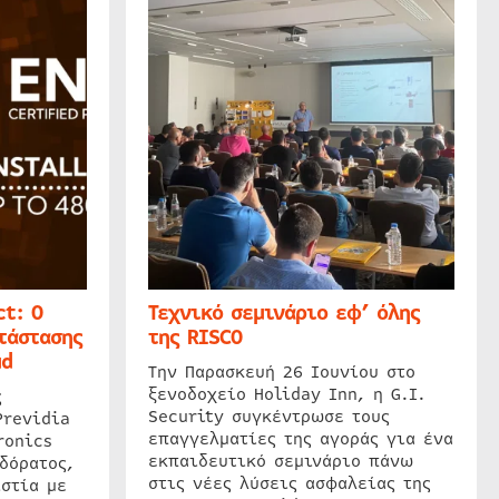
t: Ο
Τεχνικό σεμινάριο εφ’ όλης
τάστασης
της RISCO
ud
Την Παρασκευή 26 Ιουνίου στο
ξενοδοχείο Holiday Inn, η G.I.
ς
Security συγκέντρωσε τους
Previdia
επαγγελματίες της αγοράς για ένα
ronics
εκπαιδευτικό σεμινάριο πάνω
δόρατος,
στις νέες λύσεις ασφαλείας της
στία με