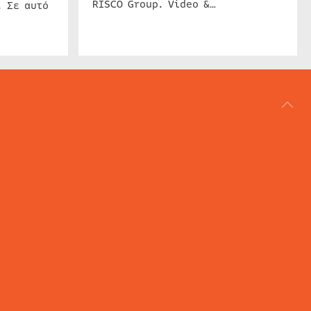
RISCO Group. Video &…
. Σε αυτό
ΑΡΘΟΓΡΑΦΙΑ
REVIEWS
ACCESS CONTROL
IP SECURITY
ΕΓΚΑΤΑΣΤΑΣΕΙΣ
CCTV
ΚΑΜΕΡΕΣ
SECURITY SERVICES
MARITIME SECURITY
AVIATION SECURITY
ΑΦΙΕΡΩΜΑ