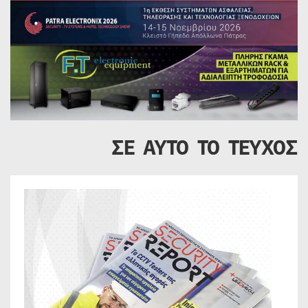
ΣΕ ΑΥΤΟ ΤΟ ΤΕΥΧΟΣ