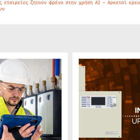
ς εταιρείες ζητούν φρένο στην χρήση AI – Αρκετοί ερε
υν