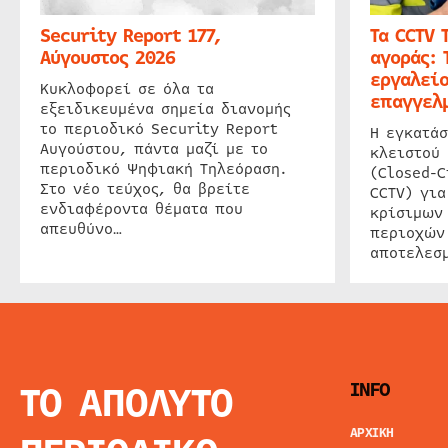
Security Report 177,
Τα CCTV 
Αύγουστος 2026
αγοράς: 
εργαλείο
Κυκλοφορεί σε όλα τα
επαγγελμ
εξειδικευμένα σημεία διανομής
το περιοδικό Security Report
Η εγκατάσ
Αυγούστου, πάντα μαζί με το
κλειστού
περιοδικό Ψηφιακή Τηλεόραση.
(Closed-C
Στο νέο τεύχος, θα βρείτε
CCTV) για
ενδιαφέροντα θέματα που
κρίσιμων
απευθύνο…
περιοχών
αποτελεσμ
ΤΟ ΑΠΟΛΥΤΟ
INFO
ΑΡΧΙΚΗ