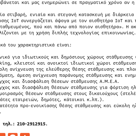
μβάνεται και μας ενημερώνει σε πραγματικό χρόνο αν η
μία στιβαρή, ενιαία και στεγανή κατασκευή με διάρκεια
υσης IoT συνεργάζεται άψογα με τον αισθητήρα IoT και 
σταθμευμένος, πού και πάνω από ποιον αισθητήρα». Η ακ
λίζονται με τη χρήση διπλής τεχνολογίας επικοινωνίας.
ικά του χαρακτηριστικά είναι:
νικό για ιδιωτικούς και δημόσιους χώρους στάθμευσης 
king, κλειστοί και ανοικτοί ιδιωτικοί χώροι στάθμευση
ολη ανίχνευση της ελεύθερης θέσης στάθμευσης και πλο
όματη, άμεση ανίχνευση παράνομης στάθμευσης και ενη
γχος και διασφάλιση θέσεων στάθμευσης Α.Μ.Ε.Α.
γχος και διασφάλιση θέσεων στάθμευσης για φόρτιση η
μοιρασμός θέσεων στάθμευσης στους δικαιούχους (στελέ
άτες εταιρειών, δημότες, κάτοικοι κ.λπ.).
ατότητα προ-ενοικίασης θέσης στάθμευσης και εύκολη 
.
 τηλ.: 210-2912915.