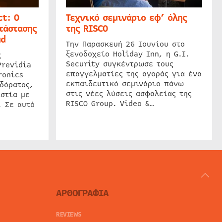
t: Ο
Τεχνικό σεμινάριο εφ’ όλης
τάστασης
της RISCO
ud
Την Παρασκευή 26 Ιουνίου στο
ξενοδοχείο Holiday Inn, η G.I.
ς
Security συγκέντρωσε τους
Previdia
επαγγελματίες της αγοράς για ένα
ronics
εκπαιδευτικό σεμινάριο πάνω
δόρατος,
στις νέες λύσεις ασφαλείας της
στία με
RISCO Group. Video &…
. Σε αυτό
ΑΡΘΟΓΡΑΦΙΑ
REVIEWS