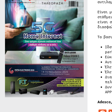
αντιλα
Είναι 
στάθμε
είναι 
διασφα
Τα βασ
Ιδα
par
Εύκ
Αυτ
Έλε
Έλε
Δια
πελ
Δυν
APP
Adesco,