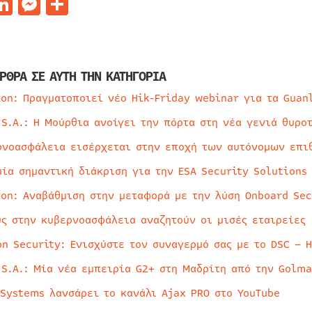
acebook
LinkedIn
Messenger
Μοιραστείτε
ΡΘΡΑ ΣΕ ΑΥΤΗ ΤΗΝ ΚΑΤΗΓΟΡΙΑ
ion: Πραγματοποιεί νέο Hik-Friday webinar για τα Guan
 S.A.: Η Μούρθια ανοίγει την πόρτα στη νέα γενιά θυρο
ρνοασφάλεια εισέρχεται στην εποχή των αυτόνομων επι
μία σημαντική διάκριση για την ESA Security Solutions
ion: Αναβάθμιση στην μεταφορά με την λύση Onboard Sec
ύς στην κυβερνοασφάλεια αναζητούν οι μισές εταιρείες
on Security: Ενισχύστε τον συναγερμό σας με το DSC – 
 S.A.: Μία νέα εμπειρία G2+ στη Μαδρίτη από την Golma
 Systems λανσάρει το κανάλι Ajax PRO στο YouTube