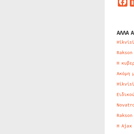
F
ΑΛΛΑ Α
Hikvis
Rakson
Η κυβε
Ακόμη 
Hikvis
Ειδικο
Novatr
Rakson
Η Ajax