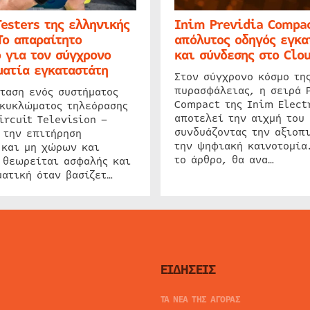
Testers της ελληνικής
Inim Previdia Compac
Το απαραίτητο
απόλυτος οδηγός εγκα
 για τον σύγχρονο
και σύνδεσης στο Clo
ατία εγκαταστάτη
Στον σύγχρονο κόσμο τη
πυρασφάλειας, η σειρά 
ταση ενός συστήματος
Compact της Inim Elect
 κυκλώματος τηλεόρασης
αποτελεί την αιχμή του 
ircuit Television –
συνδυάζοντας την αξιοπι
 την επιτήρηση
την ψηφιακή καινοτομία
 και μη χώρων και
το άρθρο, θα ανα…
 θεωρείται ασφαλής και
ατική όταν βασίζετ…
ΕΙΔΗΣΕΙΣ
ΤΑ ΝΕΑ ΤΗΣ ΑΓΟΡΑΣ