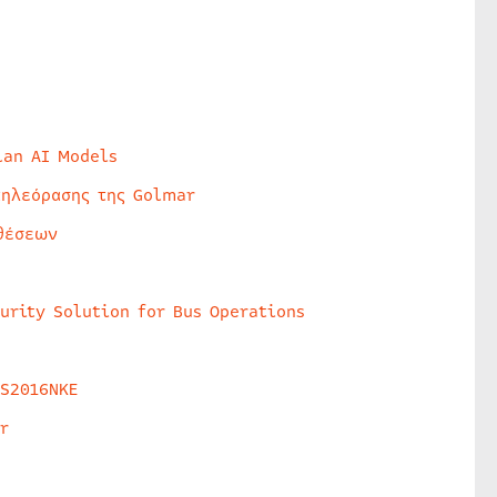
lan AI Models
τηλεόρασης της Golmar
θέσεων
urity Solution for Bus Operations
HS2016NKE
r