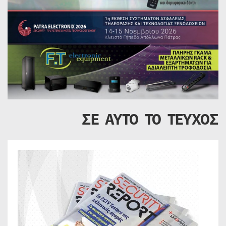
ΣΕ ΑΥΤΟ ΤΟ ΤΕΥΧΟΣ