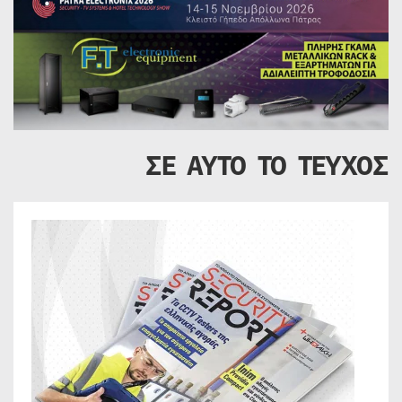
ΣΕ ΑΥΤΟ ΤΟ ΤΕΥΧΟΣ