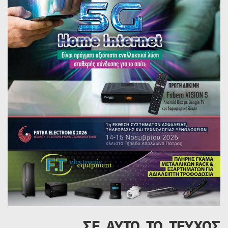
ΣΕ ΑΥΤΟ ΤΟ ΤΕΥΧΟΣ