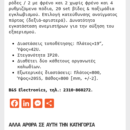
ρόδες / 2 με φρένο και 2 χωρίς φρένο και 4
ρυθμιζόμενα πόδια, 20 set βίδες & παξιμάδια
εγκλωβισμού. Επιλογή κατεύθυνσης ανοίγματος
πόρτας (δεξιά-αριστερά). Δυνατότητα
εγκατάσταση ανεμιστήρων για την αύξηση του
εξαερισμού.
Διαστάσεις τοποθέτησης: Πλάτος=19”,
Ύψος=42U.
Στεγανότητα IP20.
Διαθέτει δύο κάθετους οργανωτές
καλωδίων.
Εξωτερικές διαστάσεις: Πλάτος=800,
Ύψος=2055, Βάθος=800 [mm, +/-2].
B&S Electronics, τηλ.: 2310-860272.
Facebook
LinkedIn
Messenger
Μοιραστείτε
ΑΛΛΑ ΑΡΘΡΑ ΣΕ ΑΥΤΗ ΤΗΝ ΚΑΤΗΓΟΡΙΑ