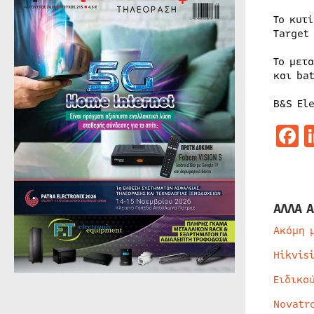
Το κυτ
Target
Το μετ
και ba
B&S Ele
F
ΑΛΛΑ Α
Ακόμη 
Hikvis
Ειδικο
Novatr