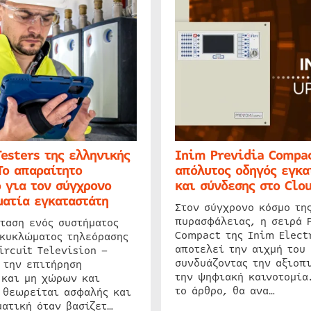
Testers της ελληνικής
Inim Previdia Compac
Το απαραίτητο
απόλυτος οδηγός εγκα
 για τον σύγχρονο
και σύνδεσης στο Clo
ατία εγκαταστάτη
Στον σύγχρονο κόσμο τη
πυρασφάλειας, η σειρά 
ταση ενός συστήματος
Compact της Inim Elect
 κυκλώματος τηλεόρασης
αποτελεί την αιχμή του 
ircuit Television –
συνδυάζοντας την αξιοπι
 την επιτήρηση
την ψηφιακή καινοτομία
 και μη χώρων και
το άρθρο, θα ανα…
 θεωρείται ασφαλής και
ατική όταν βασίζετ…