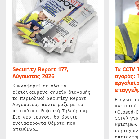
Security Report 177,
Τα CCTV 
Αύγουστος 2026
αγοράς: 
εργαλείο
Κυκλοφορεί σε όλα τα
επαγγελμ
εξειδικευμένα σημεία διανομής
το περιοδικό Security Report
Η εγκατάσ
Αυγούστου, πάντα μαζί με το
κλειστού
περιοδικό Ψηφιακή Τηλεόραση.
(Closed-C
Στο νέο τεύχος, θα βρείτε
CCTV) για
ενδιαφέροντα θέματα που
κρίσιμων
απευθύνο…
περιοχών
αποτελεσμ