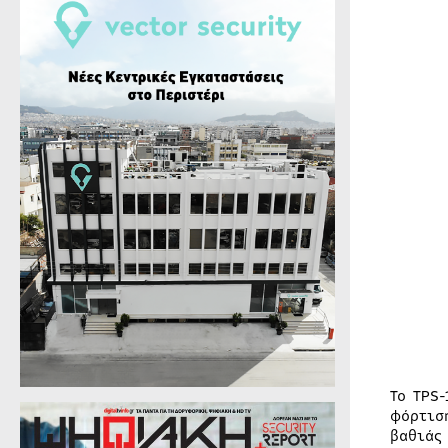
Το TPS
φόρτισ
βαθιάς