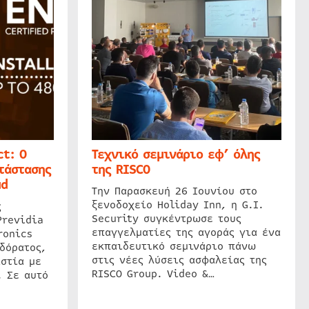
t: Ο
Τεχνικό σεμινάριο εφ’ όλης
τάστασης
της RISCO
ud
Την Παρασκευή 26 Ιουνίου στο
ξενοδοχείο Holiday Inn, η G.I.
ς
Security συγκέντρωσε τους
Previdia
επαγγελματίες της αγοράς για ένα
ronics
εκπαιδευτικό σεμινάριο πάνω
δόρατος,
στις νέες λύσεις ασφαλείας της
στία με
RISCO Group. Video &…
. Σε αυτό