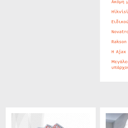
Ακόμη 
Hikvis
Ειδικο
Novatr
Rakson
Η Ajax
Μεγάλε
υπάρχο