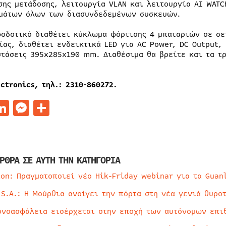
σης μετάδοσης, λειτουργία VLAN και λειτουργία AI WAT
μάτων όλων των διασυνδεδεμένων συσκευών.
φοδοτικό διαθέτει κύκλωμα φόρτισης 4 μπαταριών σε σε
ίας, διαθέτει ενδεικτικά LED για AC Power, DC Output, 
στάσεις 395x285x190 mm. Διαθέσιμα θα βρείτε και τα τ
ctronics, τηλ.: 2310-860272.
acebook
LinkedIn
Messenger
Μοιραστείτε
ΡΘΡΑ ΣΕ ΑΥΤΗ ΤΗΝ ΚΑΤΗΓΟΡΙΑ
ion: Πραγματοποιεί νέο Hik-Friday webinar για τα Guan
 S.A.: Η Μούρθια ανοίγει την πόρτα στη νέα γενιά θυρο
ρνοασφάλεια εισέρχεται στην εποχή των αυτόνομων επι