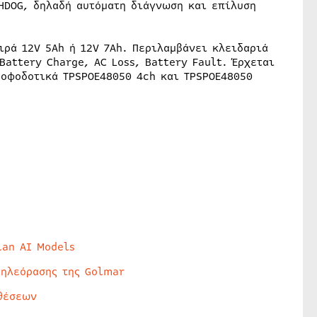
CHDOG, δηλαδή αυτόματη διάγνωση και επίλυση
ιρά 12V 5Ah ή 12V 7Ah. Περιλαμβάνει κλειδαριά
Battery Charge, AC Loss, Battery Fault. Έρχεται
ροφοδοτικά TPSPOE48050 4ch και TPSPOE48050
lan AI Models
τηλεόρασης της Golmar
θέσεων