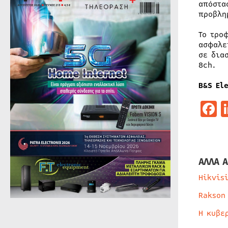
απόστα
προβλη
Το τρο
ασφαλε
σε δια
8ch.
B&S Ele
F
ΑΛΛΑ Α
Hikvis
Rakson
Η κυβε