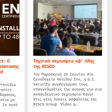
t: Ο
Τεχνικό σεμινάριο εφ’ όλης
τάστασης
της RISCO
ud
Την Παρασκευή 26 Ιουνίου στο
ξενοδοχείο Holiday Inn, η G.I.
ς
Security συγκέντρωσε τους
Previdia
επαγγελματίες της αγοράς για ένα
ronics
εκπαιδευτικό σεμινάριο πάνω
δόρατος,
στις νέες λύσεις ασφαλείας της
στία με
RISCO Group. Video &…
. Σε αυτό