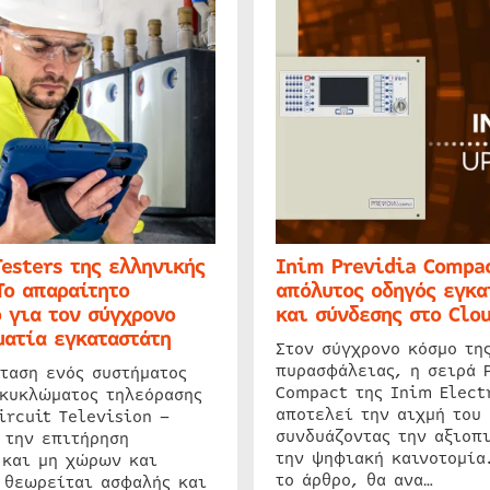
Testers της ελληνικής
Inim Previdia Compac
Το απαραίτητο
απόλυτος οδηγός εγκα
 για τον σύγχρονο
και σύνδεσης στο Clo
ατία εγκαταστάτη
Στον σύγχρονο κόσμο τη
πυρασφάλειας, η σειρά 
ταση ενός συστήματος
Compact της Inim Elect
 κυκλώματος τηλεόρασης
αποτελεί την αιχμή του 
ircuit Television –
συνδυάζοντας την αξιοπι
 την επιτήρηση
την ψηφιακή καινοτομία
 και μη χώρων και
το άρθρο, θα ανα…
 θεωρείται ασφαλής και