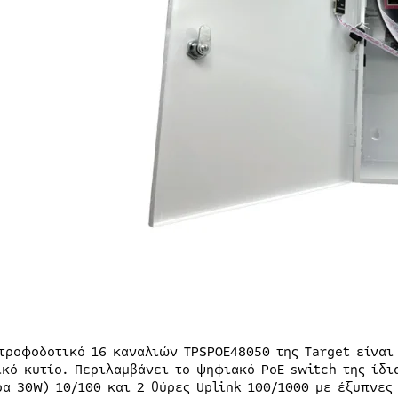
 τροφοδοτικό 16 καναλιών TPSPOE48050 της Target είναι
ικό κυτίο. Περιλαμβάνει το ψηφιακό PoE switch της ίδι
ρα 30W) 10/100 και 2 θύρες Uplink 100/1000 με έξυπνες