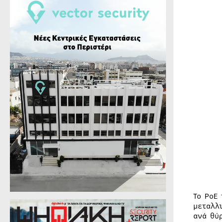
Το PoE
μεταλλ
ανά θύ