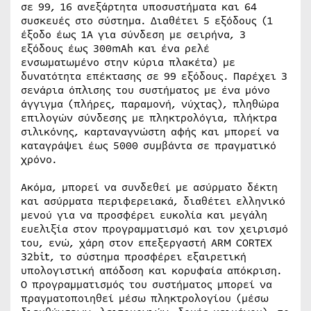
σε 99, 16 ανεξάρτητα υποσυστήματα και 64
συσκευές στο σύστημα. Διαθέτει 5 εξόδους (1
έξοδο έως 1Α για σύνδεση με σειρήνα, 3
εξόδους έως 300mAh και ένα ρελέ
ενσωματωμένο στην κύρια πλακέτα) με
δυνατότητα επέκτασης σε 99 εξόδους. Παρέχει 3
σενάρια όπλισης του συστήματος με ένα μόνο
άγγιγμα (πλήρες, παραμονή, νύχτας), πληθώρα
επιλογών σύνδεσης με πληκτρολόγια, πλήκτρα
σιλικόνης, καρταναγνώστη αφής και μπορεί να
καταγράψει έως 5000 συμβάντα σε πραγματικό
χρόνο.
Ακόμα, μπορεί να συνδεθεί με ασύρματο δέκτη
και ασύρματα περιφερειακά, διαθέτει ελληνικό
μενού για να προσφέρει ευκολία και μεγάλη
ευελιξία στον προγραμματισμό και τον χειρισμό
του, ενώ, χάρη στον επεξεργαστή ARM CORTEX
32bit, το σύστημα προσφέρει εξαιρετική
υπολογιστική απόδοση και κορυφαία απόκριση.
Ο προγραμματισμός του συστήματος μπορεί να
πραγματοποιηθεί μέσω πληκτρολογίου (μέσω