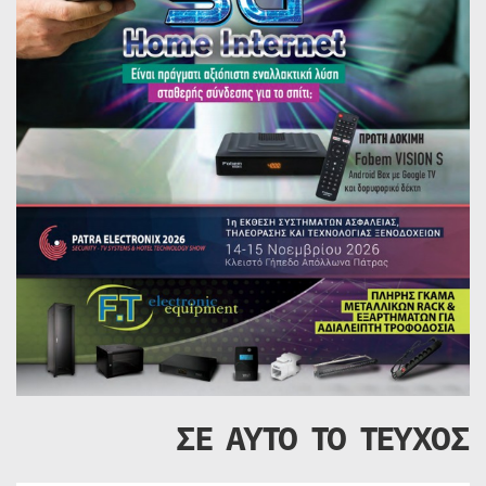
ΣΕ ΑΥΤΟ ΤΟ ΤΕΥΧΟΣ