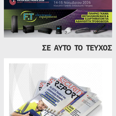
ΣΕ ΑΥΤΟ ΤΟ ΤΕΥΧΟΣ