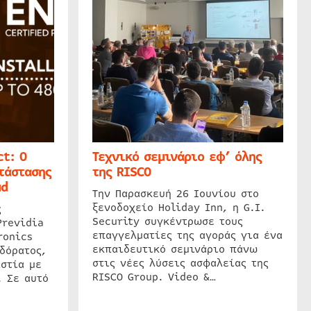
t: Ο
Τεχνικό σεμινάριο εφ’ όλης
τάστασης
της RISCO
ud
Την Παρασκευή 26 Ιουνίου στο
ξενοδοχείο Holiday Inn, η G.I.
ς
Security συγκέντρωσε τους
Previdia
επαγγελματίες της αγοράς για ένα
ronics
εκπαιδευτικό σεμινάριο πάνω
δόρατος,
στις νέες λύσεις ασφαλείας της
στία με
RISCO Group. Video &…
. Σε αυτό