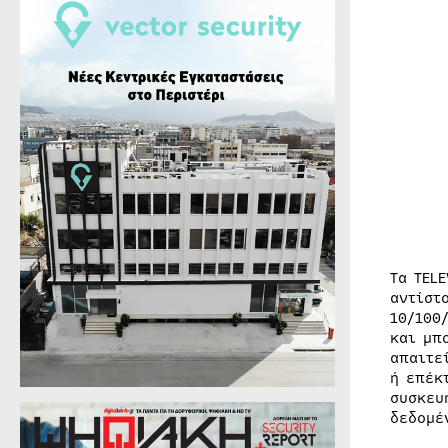
Τα TEL
αντίστ
10/100
και μπ
απαιτε
ή επέκ
συσκευ
δεδομέ