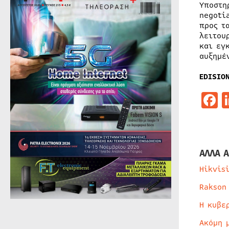
Υποστη
negoti
προς τ
λειτου
και εγ
αυξημέ
EDISIO
F
ΑΛΛΑ Α
Hikvis
Rakson
Η κυβε
Ακόμη 