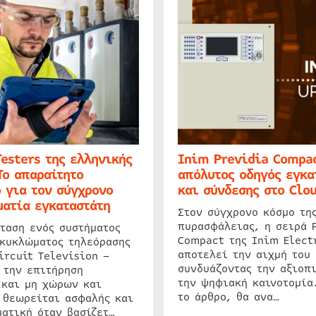
Testers της ελληνικής
Inim Previdia Compac
Το απαραίτητο
απόλυτος οδηγός εγκα
 για τον σύγχρονο
και σύνδεσης στο Clo
ατία εγκαταστάτη
Στον σύγχρονο κόσμο τη
πυρασφάλειας, η σειρά 
ταση ενός συστήματος
Compact της Inim Elect
 κυκλώματος τηλεόρασης
αποτελεί την αιχμή του 
ircuit Television –
συνδυάζοντας την αξιοπι
 την επιτήρηση
την ψηφιακή καινοτομία
 και μη χώρων και
το άρθρο, θα ανα…
 θεωρείται ασφαλής και
ατική όταν βασίζετ…