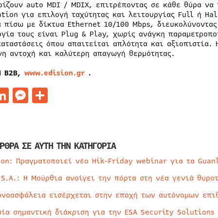
ρίζουν auto MDI / MDIX, επιτρέποντας σε κάθε θύρα να 
ation για επιλογή ταχύτητας και λειτουργίας Full ή Ha
α πίσω με δίκτυα Ethernet 10/100 Mbps, διευκολύνοντα
ργία τους είναι Plug & Play, χωρίς ανάγκη παραμετροπο
καταστάσεις όπου απαιτείται απλότητα και αξιοπιστία.
νη αντοχή και καλύτερη απαγωγή θερμότητας.
N B2B,
www.edision.gr
.
acebook
LinkedIn
Messenger
Μοιραστείτε
ΡΘΡΑ ΣΕ ΑΥΤΗ ΤΗΝ ΚΑΤΗΓΟΡΙΑ
ion: Πραγματοποιεί νέο Hik-Friday webinar για τα Guan
 S.A.: Η Μούρθια ανοίγει την πόρτα στη νέα γενιά θυρο
ρνοασφάλεια εισέρχεται στην εποχή των αυτόνομων επι
μία σημαντική διάκριση για την ESA Security Solutions