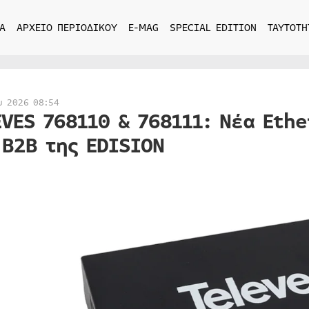
Α
ΑΡΧΕΙΟ ΠΕΡΙΟΔΙΚΟΥ
E-MAG
SPECIAL EDITION
ΤΑΥΤΟΤΗ
υ 2026 08:54
EVES 768110 & 768111: Νέα Et
 Β2Β της EDISION