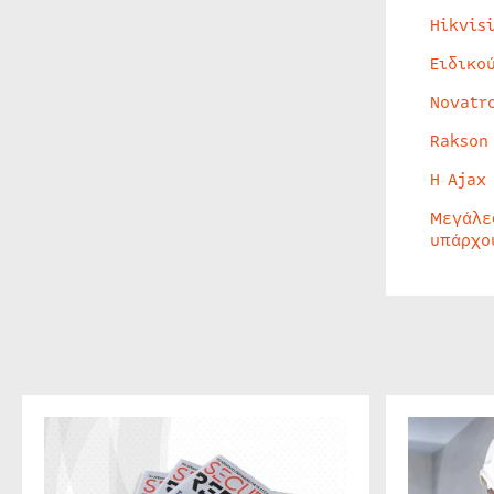
Hikvis
Ειδικο
Novatr
Rakson
Η Ajax
Μεγάλε
υπάρχο