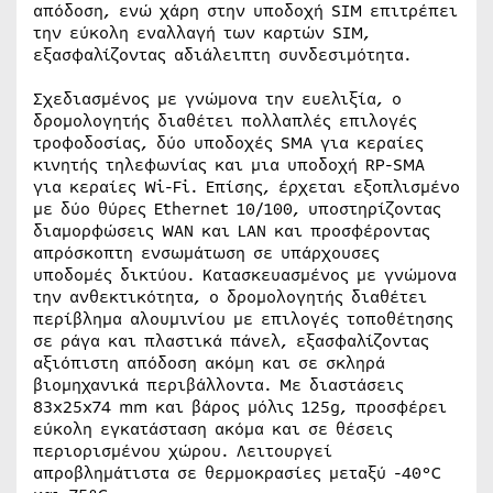
απόδοση, ενώ χάρη στην υποδοχή SIM επιτρέπει
την εύκολη εναλλαγή των καρτών SIM,
εξασφαλίζοντας αδιάλειπτη συνδεσιμότητα.
Σχεδιασμένος με γνώμονα την ευελιξία, ο
δρομολογητής διαθέτει πολλαπλές επιλογές
τροφοδοσίας, δύο υποδοχές SMA για κεραίες
κινητής τηλεφωνίας και μια υποδοχή RP-SMA
για κεραίες Wi-Fi. Επίσης, έρχεται εξοπλισμένο
με δύο θύρες Ethernet 10/100, υποστηρίζοντας
διαμορφώσεις WAN και LAN και προσφέροντας
απρόσκοπτη ενσωμάτωση σε υπάρχουσες
υποδομές δικτύου. Κατασκευασμένος με γνώμονα
την ανθεκτικότητα, ο δρομολογητής διαθέτει
περίβλημα αλουμινίου με επιλογές τοποθέτησης
σε ράγα και πλαστικά πάνελ, εξασφαλίζοντας
αξιόπιστη απόδοση ακόμη και σε σκληρά
βιομηχανικά περιβάλλοντα. Με διαστάσεις
83x25x74 mm και βάρος μόλις 125g, προσφέρει
εύκολη εγκατάσταση ακόμα και σε θέσεις
περιορισμένου χώρου. Λειτουργεί
απροβλημάτιστα σε θερμοκρασίες μεταξύ -40°C