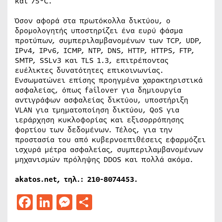
και 75°C.
Όσον αφορά στα πρωτόκολλα δικτύου, ο
δρομολογητής υποστηρίζει ένα ευρύ φάσμα
προτύπων, συμπεριλαμβανομένων των TCP, UDP,
IPv4, IPv6, ICMP, NTP, DNS, HTTP, HTTPS, FTP,
SMTP, SSLv3 και TLS 1.3, επιτρέποντας
ευέλικτες δυνατότητες επικοινωνίας.
Ενσωματώνει επίσης προηγμένα χαρακτηριστικά
ασφαλείας, όπως failover για δημιουργία
αντιγράφων ασφαλείας δικτύου, υποστήριξη
VLAN για τμηματοποίηση δικτύου, QoS για
ιεράρχηση κυκλοφορίας και εξισορρόπησης
φορτίου των δεδομένων. Τέλος, για την
προστασία του από κυβερνοεπιθέσεις εφαρμόζει
ισχυρά μέτρα ασφαλείας, συμπεριλαμβανομένων
μηχανισμών πρόληψης DDOS και πολλά ακόμα.
akatos.net, τηλ.: 210-8074453.
Facebook
LinkedIn
Messenger
Μοιραστείτε