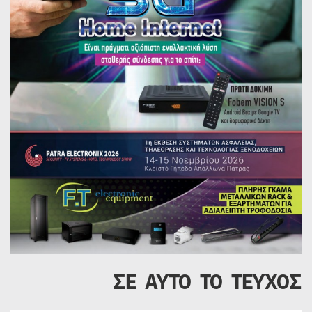
ΣΕ ΑΥΤΟ ΤΟ ΤΕΥΧΟΣ