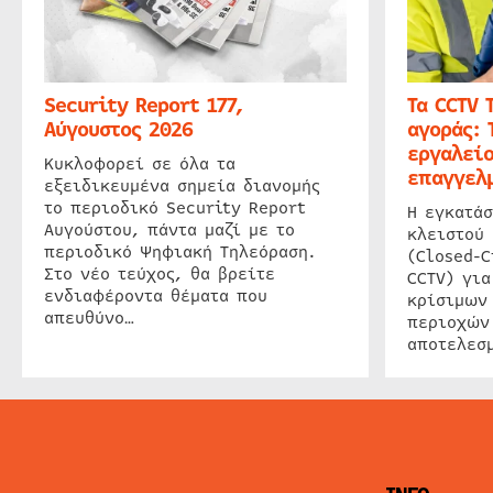
Security Report 177,
Τα CCTV 
Αύγουστος 2026
αγοράς: 
εργαλείο
Κυκλοφορεί σε όλα τα
επαγγελμ
εξειδικευμένα σημεία διανομής
το περιοδικό Security Report
Η εγκατάσ
Αυγούστου, πάντα μαζί με το
κλειστού
περιοδικό Ψηφιακή Τηλεόραση.
(Closed-C
Στο νέο τεύχος, θα βρείτε
CCTV) για
ενδιαφέροντα θέματα που
κρίσιμων
απευθύνο…
περιοχών
αποτελεσμ