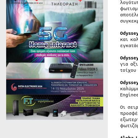
λογότυ
φωτισμ
αποτέλ
συγκεκ
Odysse
και κα
εγκατά
Odysse
για αξ
τοίχου
Odysse
καλύμμ
Engine
Οι σει
προσφέ
εξωτερ
φωτιζό