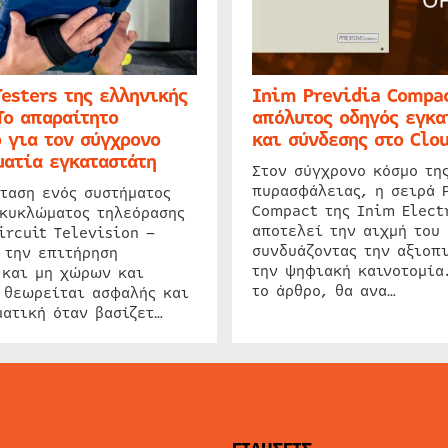
Testers της ελληνικής
Inim Previdia Compac
Το απαραίτητο
απόλυτος οδηγός εγκα
 για τον σύγχρονο
και σύνδεσης στο Clo
ατία εγκαταστάτη
Στον σύγχρονο κόσμο τη
πυρασφάλειας, η σειρά 
ταση ενός συστήματος
Compact της Inim Elect
 κυκλώματος τηλεόρασης
αποτελεί την αιχμή του 
ircuit Television –
συνδυάζοντας την αξιοπι
 την επιτήρηση
την ψηφιακή καινοτομία
 και μη χώρων και
το άρθρο, θα ανα…
 θεωρείται ασφαλής και
ατική όταν βασίζετ…