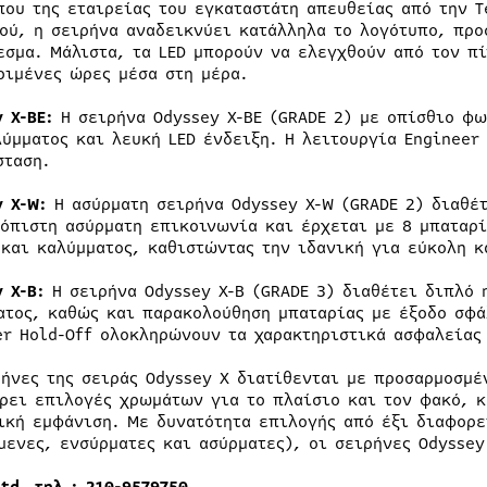
που της εταιρείας του εγκαταστάτη απευθείας από την 
ού, η σειρήνα αναδεικνύει κατάλληλα το λογότυπο, προ
εσμα. Μάλιστα, τα LED μπορούν να ελεγχθούν από τον π
ριμένες ώρες μέσα στη μέρα.
y X-BE:
Η σειρήνα Odyssey X-BE (GRADE 2) με οπίσθιο φω
λύμματος και λευκή LED ένδειξη. Η λειτουργία Engineer
σταση.
y X-W:
Η ασύρματη σειρήνα Odyssey X-W (GRADE 2) διαθέ
ιόπιστη ασύρματη επικοινωνία και έρχεται με 8 μπαταρ
 και καλύμματος, καθιστώντας την ιδανική για εύκολη κ
y X-B:
Η σειρήνα Odyssey X-B (GRADE 3) διαθέτει διπλό 
ατος, καθώς και παρακολούθηση μπαταρίας με έξοδο σφάλ
er Hold-Off ολοκληρώνουν τα χαρακτηριστικά ασφαλείας 
ρήνες της σειράς Odyssey X διατίθενται με προσαρμοσμέ
ρει επιλογές χρωμάτων για το πλαίσιο και τον φακό, κ
ική εμφάνιση. Με δυνατότητα επιλογής από έξι διαφορε
μενες, ενσύρματες και ασύρματες), οι σειρήνες Odyssey