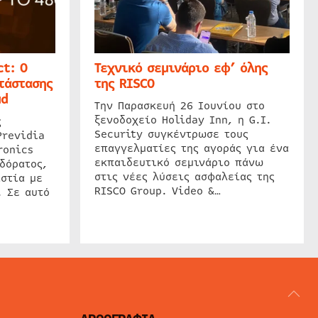
t: Ο
Τεχνικό σεμινάριο εφ’ όλης
τάστασης
της RISCO
ud
Την Παρασκευή 26 Ιουνίου στο
ξενοδοχείο Holiday Inn, η G.I.
ς
Security συγκέντρωσε τους
Previdia
επαγγελματίες της αγοράς για ένα
ronics
εκπαιδευτικό σεμινάριο πάνω
δόρατος,
στις νέες λύσεις ασφαλείας της
στία με
RISCO Group. Video &…
. Σε αυτό