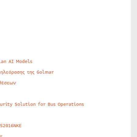
lan AI Models
τηλεόρασης της Golmar
θέσεων
urity Solution for Bus Operations
HS2016NKE
r