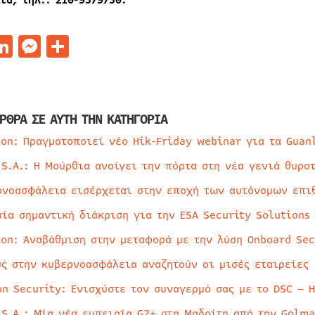
td, τηλ.: 210-9579750.
acebook
LinkedIn
Messenger
Μοιραστείτε
ΡΘΡΑ ΣΕ ΑΥΤΗ ΤΗΝ ΚΑΤΗΓΟΡΙΑ
ion: Πραγματοποιεί νέο Hik-Friday webinar για τα Guan
 S.A.: Η Μούρθια ανοίγει την πόρτα στη νέα γενιά θυρο
ρνοασφάλεια εισέρχεται στην εποχή των αυτόνομων επι
μία σημαντική διάκριση για την ESA Security Solutions
ion: Αναβάθμιση στην μεταφορά με την λύση Onboard Sec
ύς στην κυβερνοασφάλεια αναζητούν οι μισές εταιρείες
on Security: Ενισχύστε τον συναγερμό σας με το DSC – 
 S.A.: Μία νέα εμπειρία G2+ στη Μαδρίτη από την Golma