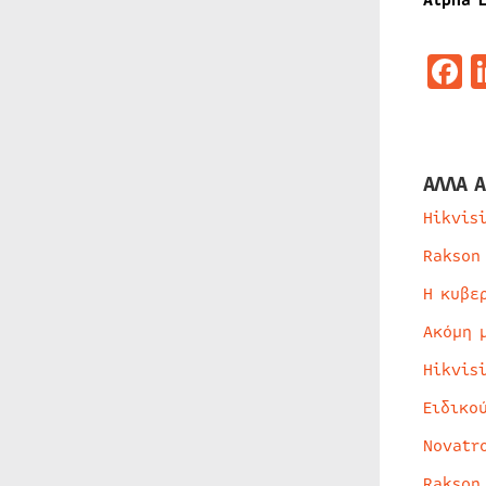
Alpha L
F
ΑΛΛΑ Α
Hikvis
Rakson
Η κυβε
Ακόμη 
Hikvis
Ειδικο
Novatr
Rakson