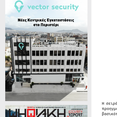
Η σειρ
προηγμ
βασικό