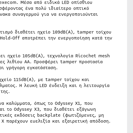
Texecom. Μέσα από ειδικά LED οπίσθιου
σφέροντας ένα πολύ ιδιαίτερο οπτικό
ίνακα συναγερμού για να ενεργοποιούνται
τισμό διαθέτει ηχείο 109dB(A), tamper τοίχου
 Hold-Off αποτρέπει την ενεργοποίηση κατά την
τει ηχείο 105dB(A), τεχνολογία Ricochet mesh
ίες λιθίου AA. Προσφέρει tamper προστασία
αι γρήγορη εγκατάσταση.
ηχείο 115dB(A), με tamper τοίχου και
ματος. Η λευκή LED ένδειξη και η λειτουργία
της.
να καλύμματα, όπως το Odyssey X1, που
αι το Odyssey X3, που διαθέτει εξάγωνη
τικές εκδόσεις backplate (φωτιζόμενες, μη
 X παρέχουν ευελιξία και εξαιρετική απόδοση.