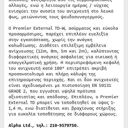
αλλαγές, ενώ η λειτουργία ημέρας / νύχτας
ενισχύει την ανοσία του ανιχνευτή στο λευκό
φως, μειώνοντας τους ψευδοσυναγερμούς.
Ο Premier External TD-W, ασύρματος και εύκολα
προσαρμόσιμος, παρέχει επιπλέον ευελιξία
στην εγκατάσταση, χωρίς την ανάγκη
καλωδίωσης. Διαθέτει επιλέξιμη εμβέλεια
ανίχνευσης (12m, 8m, 5m και 2m), καλύπτοντας
διαφορετικές ανάγκες ασφαλείας για οικιακή ή
επαγγελματική χρήση. Η περιστρεφόμενη κεφαλή
του ανιχνευτή κατά 180° επιτρέπει ακριβή
προσανατολισμό και πλήρη κάλυψη της
επιτηρούμενης περιοχής. Και οι δύο ανιχνευτές
είναι σχεδιασμένοι με πιστοποίηση EN 50131
GRADE 2, που εγγυάται υψηλά πρότυπα
αξιοπιστίας και απόδοσης. Επιπλέον, ο Premier
External TD μπορεί να τοποθετηθεί σε ύψος 1-
1,4 m, ενώ διατίθεται και βραχίονας στήριξης
για ευκολία τοποθέτησης σε διάφορους χώρους.
Alpha Ltd., τηλ.: 210-9579750.