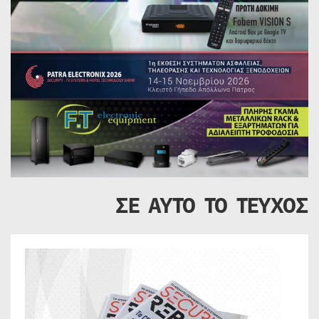
ΣΕ ΑΥΤΟ ΤΟ ΤΕΥΧΟΣ