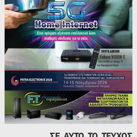
ΣΕ ΑΥΤΟ ΤΟ ΤΕΥΧΟΣ