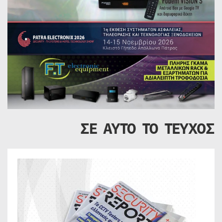
ΣΕ ΑΥΤΟ ΤΟ ΤΕΥΧΟΣ