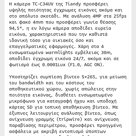
Η κάμερα TC-C34UV της Tiandy προσφέρει
υψηλής ποιότητας έγχρωμες εικόνες ακόμα και
στο απόλυτο σκοτάδι. Με ανάλυση 4MP στα 25fps
και φακό 4mm που προσφέρει γωνία θέασης
94,5°, η εν λόγω κάμερα αποδίδει ευρεία
εικόνα, χαρακτηριστικό που την καθιστά
ιδανική τόσο για οικιακές όσο και
επαγγελματικές εφαρμογές. Χάρη στα 4
ενσωματωμένα warmlights εμβέλειας 30m,
αποδίδει έγχρωμη εικόνα 24/7, ακόμα και σε
φωτισμό έως 0.0001Lux (F1.0, AGC ON).
Υποστηρίζει συμπίεση βίντεο S+265, για μείωση
του bandwidth και του κόστους του
αποθηκευτικού χώρου, χωρίς απώλειες στην
ποιότητα εικόνας, διαθέτει ενσωματωμένο
μικρόφωνο για καταγραφή ήχου και υποδοχή
κάρτας SD για τοπική αποθήκευση βίντεο. Με
έξυπνες λειτουργίες ανάλυσης βίντεο, όπως
ανίχνευση γραμμής (tripwire) και ανίχνευση
παραβίασης περιμέτρου, προσφέρει προηγμένη
ασφάλεια με ακριβή εντοπισμό ύποπτων