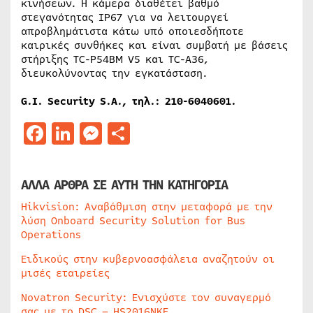
κινήσεων. Η κάμερα διαθέτει βαθμό
στεγανότητας IP67 για να λειτουργεί
απροβλημάτιστα κάτω υπό οποιεσδήποτε
καιρικές συνθήκες και είναι συμβατή με βάσεις
στήριξης TC-P54BM V5 και TC-A36,
διευκολύνοντας την εγκατάσταση.
G.I. Security S.A.,
τηλ
.: 210-6040601.
Facebook
LinkedIn
Messenger
Μοιραστείτε
ΑΛΛΑ ΑΡΘΡΑ ΣΕ ΑΥΤΗ ΤΗΝ ΚΑΤΗΓΟΡΙΑ
Hikvision: Αναβάθμιση στην μεταφορά με την
λύση Onboard Security Solution for Bus
Operations
Ειδικούς στην κυβερνοασφάλεια αναζητούν οι
μισές εταιρείες
Novatron Security: Ενισχύστε τον συναγερμό
σας με το DSC – HS2016NKE