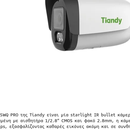
35WQ PRO της Tiandy είναι μία starlight IR bullet κάμ
σμένη με αισθητήρα 1/2.8” CMOS και φακό 2.8mm, η κάμ
fps, εξασφαλίζοντας καθαρές εικόνες ακόμη και σε συνθ