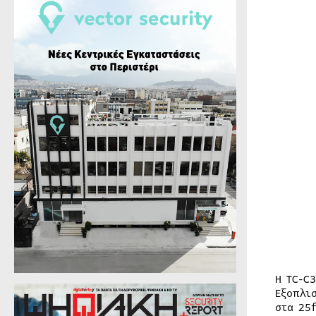
Η TC-C
Εξοπλι
στα 25