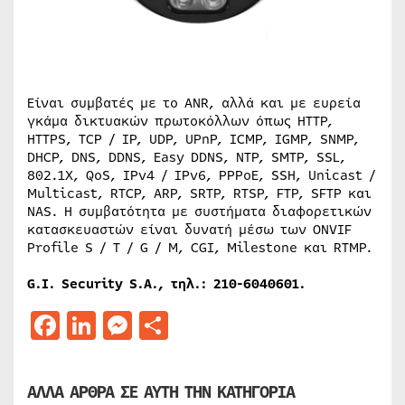
Είναι συμβατές με το ANR, αλλά και με ευρεία
γκάμα δικτυακών πρωτοκόλλων όπως HTTP,
HTTPS, TCP / IP, UDP, UPnP, ICMP, IGMP, SNMP,
DHCP, DNS, DDNS, Easy DDNS, NTP, SMTP, SSL,
802.1X, QoS, IPv4 / IPv6, PPPoE, SSH, Unicast /
Multicast, RTCP, ARP, SRTP, RTSP, FTP, SFTP και
NAS. Η συμβατότητα με συστήματα διαφορετικών
κατασκευαστών είναι δυνατή μέσω των ONVIF
Profile S / T / G / M, CGI, Milestone και RTMP.
G.I. Security S.A.,
τηλ
.: 210-6040601.
Facebook
LinkedIn
Messenger
Μοιραστείτε
ΑΛΛΑ ΑΡΘΡΑ ΣΕ ΑΥΤΗ ΤΗΝ ΚΑΤΗΓΟΡΙΑ