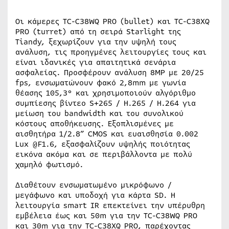
Οι κάμερες TC-C38WQ PRO (bullet) και TC-C38XQ
PRO (turret) από τη σειρά Starlight της
Tiandy, ξεχωρίζουν για την υψηλή τους
ανάλυση, τις προηγμένες λειτουργίες τους και
είναι ιδανικές για απαιτητικά σενάρια
ασφαλείας. Προσφέρουν ανάλυση 8MP με 20/25
fps, ενσωματώνουν φακό 2,8mm με γωνία
θέασης 105,3° και χρησιμοποιούν αλγόριθμο
συμπίεσης βίντεο S+265 / H.265 / H.264 για
μείωση του bandwidth και του συνολικού
κόστους αποθήκευσης. Εξοπλισμένες με
αισθητήρα 1/2.8” CMOS και ευαισθησία 0.002
Lux @F1.6, εξασφαλίζουν υψηλής ποιότητας
εικόνα ακόμα και σε περιβάλλοντα με πολύ
χαμηλό φωτισμό.
Διαθέτουν ενσωματωμένο μικρόφωνο /
μεγάφωνο και υποδοχή για κάρτα SD. Η
λειτουργία smart IR επεκτείνει την υπέρυθρη
εμβέλεια έως και 50m για την TC-C38WQ PRO
και 30m για την TC-C38XQ PRO, παρέχοντας