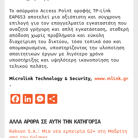
Το ασύρματο Access Point οροφής TP-Link
EAP653 αποτελεί μια αξιόπιστη και σύγχρονη
επιλογή για τον επαγγελματία εγκαταστάτη που
αναζητά γρήγορη και απλή εγκατάσταση, σταθερή
απόδοση χωρίς προβλήματα και εύκολη
διαχείριση του δικτύου, τόσο τοπικά όσο και
απομακρυσμένα, υποστηρίζοντας την υλοποίηση
απαιτητικών έργων με λιγότερο χρόνο
υποστήριξης και υψηλότερη ικανοποίηση του
τελικού πελάτη.
Microlink Technology & Security,
www.mlink.gr
.
Facebook
LinkedIn
Messenger
Μοιραστείτε
ΑΛΛΑ ΑΡΘΡΑ ΣΕ ΑΥΤΗ ΤΗΝ ΚΑΤΗΓΟΡΙΑ
Rakson S.A.: Μία νέα εμπειρία G2+ στη Μαδρίτη
από την Golmar