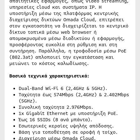
απαιτητικές εφαρμογές, όπως video streaming,
υπηρεσίες cloud και συστήματα IP. Η
υποστήριξη μέσω της πλατφόρμας κεντρικής
διαχείρισης δικτύων Omada Cloud, επιτρέπει
στον εγκαταστάτη να διαχειρίζεται το κεντρικό
δίκτυο τοπικά μέσω web browser ή
απομακρυσμένα μέσω διαδικτύου ή εφαρμογής,
προσφέροντας ευκολία στη ρύθμιση και στη
συντήρηση. Παράλληλα, η τροφοδοσία μέσω PoE
(802.3at) απλοποιεί την εγκατάσταση και
μειώνει το κόστος καλωδίωσης.
Βασικά τεχνικά χαρακτηριστικά:
Dual-Band Wi-Fi 6 (2,4GHz & 5GHz).
Ταχύτητα έως 574Mbps (2,4GHz) & 2.402Mbps
(5GHz).
Συνολική ταχύτητα 2.976Mbps.
1x Gigabit Ethernet με υποστήριξη PoE.
Έως 16 SSIDs (8 ανά μπάντα).
Εσωτερικές κεραίες υψηλής απόδοσης.
Βάση για τοποθέτηση σε οροφή ή τοίχο.
Διαχείριση μέσω Omada Cloud.