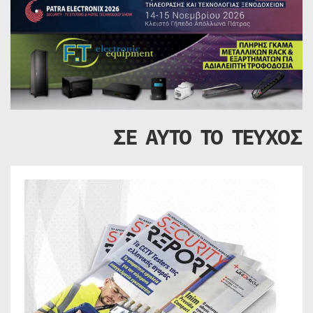
ΣΕ ΑΥΤΟ ΤΟ ΤΕΥΧΟΣ