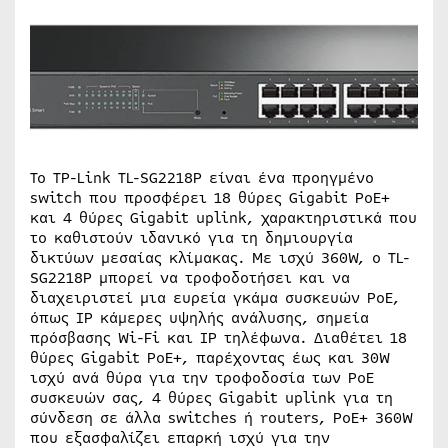
Το TP-Link TL-SG2218P είναι ένα προηγμένο
switch που προσφέρει 18 θύρες Gigabit PoE+
και 4 θύρες Gigabit uplink, χαρακτηριστικά που
το καθιστούν ιδανικό για τη δημιουργία
δικτύων μεσαίας κλίμακας. Με ισχύ 360W, ο TL-
SG2218P μπορεί να τροφοδοτήσει και να
διαχειριστεί μια ευρεία γκάμα συσκευών PoE,
όπως IP κάμερες υψηλής ανάλυσης, σημεία
πρόσβασης Wi-Fi και IP τηλέφωνα. Διαθέτει 18
θύρες Gigabit PoE+, παρέχοντας έως και 30W
ισχύ ανά θύρα για την τροφοδοσία των PoE
συσκευών σας, 4 θύρες Gigabit uplink για τη
σύνδεση σε άλλα switches ή routers, PoE+ 360W
που εξασφαλίζει επαρκή ισχύ για την