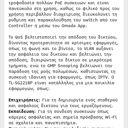
τροφοδοσία πολλών PoE συσκευών και είναι
πανεύκολο στη χρήση, καθώς το φιλικό προς τον
χρήστη περιβάλλον διαχείρισης διευκολύνει τη
ρύθμιση και παρακολούθηση του switch από τον
Controller ή μέσω του Omada App.
Το QoS βελτιστοποιεί την απόδοση του δικτύου,
δίνοντας προτεραιότητα σε κρίσιμες εφαρμογές,
όπως τη φωνή και το βίντεο, το VLAN αυξάνει
την ασφάλεια του δικτύου και βελτιώνει την
απόδοση, διαιρώντας το δίκτυο σε μικρότερα
τμήματα, ενώ το GMP Snooping βελτιώνει την
παράδοση της ροής πολυμέσων, καθιστώντας τη
συσκευή ιδανική για εφαρμογές, όπως IPTV. Ο
TL-SG2218P είναι κατάλληλος για μια ποικιλία
εφαρμογών, όπως:
Επιχειρήσεις:
Για τη δημιουργία ενός σταθερού
και ασφαλούς δικτύου για τους εργαζόμενους.
Εκπαίδευση:
Για τη σύνδεση συσκευών όπως
κάμερες ασφαλείας και σημεία πρόσβασης Wi-Fi
σε σχολεία και πανεπιστήμια.