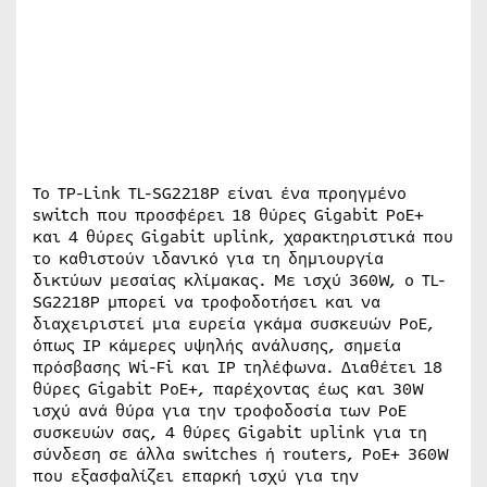
Το TP-Link TL-SG2218P είναι ένα προηγμένο
switch που προσφέρει 18 θύρες Gigabit PoE+
και 4 θύρες Gigabit uplink, χαρακτηριστικά που
το καθιστούν ιδανικό για τη δημιουργία
δικτύων μεσαίας κλίμακας. Με ισχύ 360W, ο TL-
SG2218P μπορεί να τροφοδοτήσει και να
διαχειριστεί μια ευρεία γκάμα συσκευών PoE,
όπως IP κάμερες υψηλής ανάλυσης, σημεία
πρόσβασης Wi-Fi και IP τηλέφωνα. Διαθέτει 18
θύρες Gigabit PoE+, παρέχοντας έως και 30W
ισχύ ανά θύρα για την τροφοδοσία των PoE
συσκευών σας, 4 θύρες Gigabit uplink για τη
σύνδεση σε άλλα switches ή routers, PoE+ 360W
που εξασφαλίζει επαρκή ισχύ για την