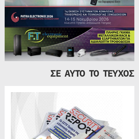
ΣΕ ΑΥΤΟ ΤΟ ΤΕΥΧΟΣ