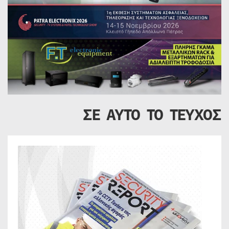
ΣΕ ΑΥΤΟ ΤΟ ΤΕΥΧΟΣ