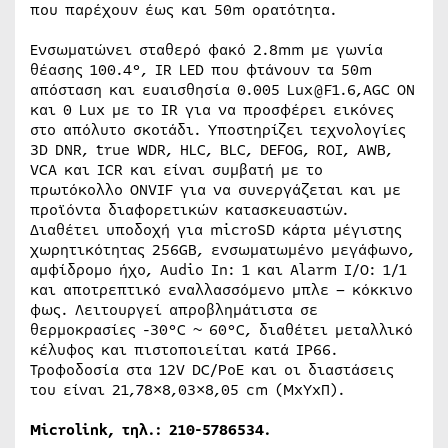
που παρέχουν έως και 50m ορατότητα.
Ενσωματώνει σταθερό φακό 2.8mm με γωνία
θέασης 100.4°, IR LED που φτάνουν τα 50m
απόσταση και ευαισθησία 0.005 Lux@F1.6,AGC ON
και 0 Lux με το IR για να προσφέρει εικόνες
στο απόλυτο σκοτάδι. Υποστηρίζει τεχνολογίες
3D DNR, true WDR, HLC, BLC, DEFOG, ROI, AWB,
VCA και ICR και είναι συμβατή με το
πρωτόκολλο ONVIF για να συνεργάζεται και με
προϊόντα διαφορετικών κατασκευαστών.
Διαθέτει υποδοχή για microSD κάρτα μέγιστης
χωρητικότητας 256GB, ενσωματωμένο μεγάφωνο,
αμφίδρομο ήχο, Audio In: 1 και Alarm I/O: 1/1
και αποτρεπτικό εναλλασσόμενο μπλε – κόκκινο
φως. Λειτουργεί απροβλημάτιστα σε
θερμοκρασίες -30°C ~ 60°C, διαθέτει μεταλλικό
κέλυφος και πιστοποιείται κατά IP66.
Τροφοδοσία στα 12V DC/PoE και οι διαστάσεις
του είναι 21,78×8,03×8,05 cm (ΜxΥxΠ).
Microlink, τηλ.: 210-5786534.