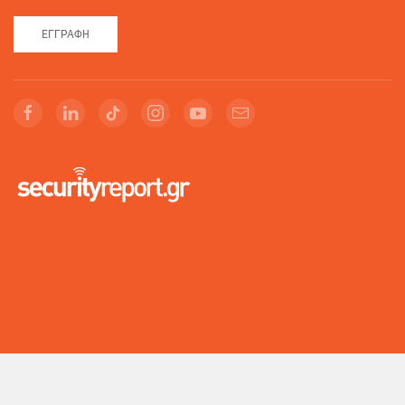
ΕΓΓΡΑΦΉ