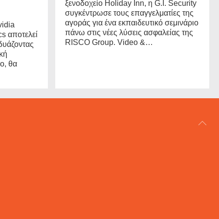
ξενοδοχείο Holiday Inn, η G.I. Security
συγκέντρωσε τους επαγγελματίες της
αγοράς για ένα εκπαιδευτικό σεμινάριο
idia
πάνω στις νέες λύσεις ασφαλείας της
cs αποτελεί
RISCO Group. Video &…
νδυάζοντας
κή
ο, θα
ΑΡΘΟΓΡΑΦΙΑ
REVIEWS
ACCESS CONTROL
IP SECURITY
ΕΓΚΑΤΑΣΤΑΣΕΙΣ
CCTV