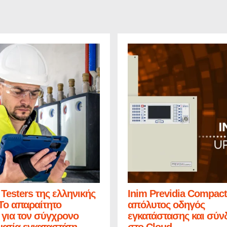
Testers της ελληνικής
Inim Previdia Compact
Το απαραίτητο
απόλυτος οδηγός
 για τον σύγχρονο
εγκατάστασης και σύν
ατία εγκαταστάτη
στο Cloud