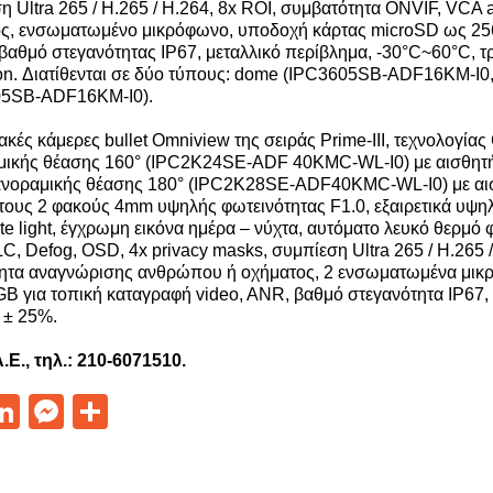
η Ultra 265 / H.265 / H.264, 8x ROI, συμβατότητα ONVIF, VCA
ς, ενσωματωμένο μικρόφωνο, υποδοχή κάρτας microSD ως 256
 βαθμό στεγανότητας IP67, μεταλλικό περίβλημα, -30°C~60°C,
ion. Διατίθενται σε δύο τύπους: dome (IPC3605SB-ADF16KM-I0, 
05SB-ADF16KM-I0).
ακές κάμερες bullet Omniview της σειράς Prime-III, τεχνολογίας
ικής θέασης 160° (IPC2K24SE-ADF 40KMC-WL-I0) με αισθητήριο
νοραμικής θέασης 180° (IPC2K28SE-ADF40KMC-WL-I0) με αισθη
τους 2 φακούς 4mm υψηλής φωτεινότητας F1.0, εξαιρετικά υψηλ
ite light, έγχρωμη εικόνα ημέρα – νύχτα, αυτόματο λευκό θερμό
C, Defog, OSD, 4x privacy masks, συμπίεση Ultra 265 / H.265 
ητα αναγνώρισης ανθρώπου ή οχήματος, 2 ενσωματωμένα μικρό
B για τοπική καταγραφή video, ANR, βαθμό στεγανότητα IP67,
 ± 25%.
Ε., τηλ.: 210-6071510.
acebook
LinkedIn
Messenger
Μοιραστείτε