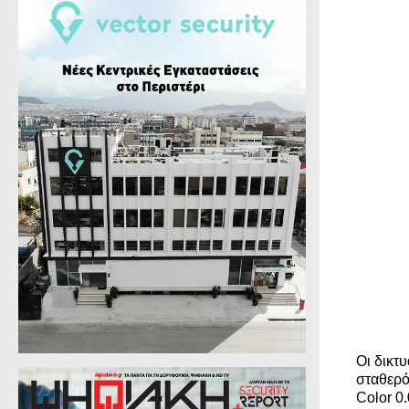
Οι δικτυ
σταθερό
Color 0