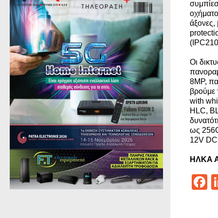
συμπίεσ
οχήματο
άξονες,
protect
(IPC21
Οι δικτυ
πανοραμ
8MP, πα
βρούμε 
with wh
HLC, BL
δυνατότ
ως 256G
12V DC
ΗΛΚΑ Α.
F