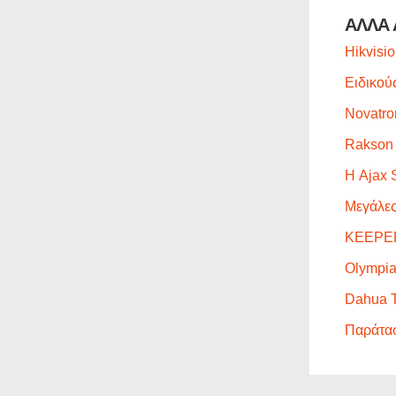
ΑΛΛΑ 
Hikvisi
Ειδικού
Novatro
Rakson 
Η Ajax 
Μεγάλες
KEEPER 
Olympia
Dahua T
Παράτασ