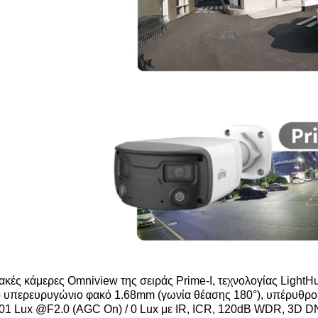
ακές κάμερες Omniview της σειράς Prime-I, τεχνολογίας LightHu
 υπερευρυγώνιο φακό 1.68mm (γωνία θέασης 180°), υπέρυθρο 
.01 Lux @F2.0 (AGC On) / 0 Lux με IR, ICR, 120dB WDR, 3D D