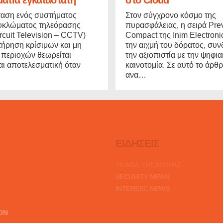
ταση ενός συστήματος
Στον σύγχρονο κόσμο της
κυκλώματος τηλεόρασης
πυρασφάλειας, η σειρά Prev
rcuit Television – CCTV)
Compact της Inim Electroni
ιτήρηση κρίσιμων και μη
την αιχμή του δόρατος, συ
 περιοχών θεωρείται
την αξιοπιστία με την ψηφια
ι αποτελεσματική όταν
καινοτομία. Σε αυτό το άρθρ
ανα…
ΕΙΔΗΣΕΙΣ
ΤΑ ΝΕΑ ΤΗΣ ΑΓΟΡΑΣ
SECURITY NEWS
INTERSEC NEWS
ION