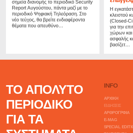
σημεία διανομής το περιοδικό Security
Report Αυγούστου, πάντα μαζί με το
Η εγκατάσ
περιοδικό Ψηφιακή Τηλεόραση. Στο
κλειστού 
νέο τεύχος, θα βρείτε ενδιαφέροντα
(Closed-Ci
θέματα που απευθύνο…
για την επ
χώρων και
ασφαλής κα
βασίζετ…
INFO
ΤΟ ΑΠΟΛΥΤΟ
ΑΡΧΙΚΗ
ΠΕΡΙΟΔΙΚΟ
ΕΙΔΗΣΕΙΣ
ΑΡΘΡΟΓΡΦΙΑ
ΓΙΑ ΤΑ
E-MAG
SPECIAL EDIT