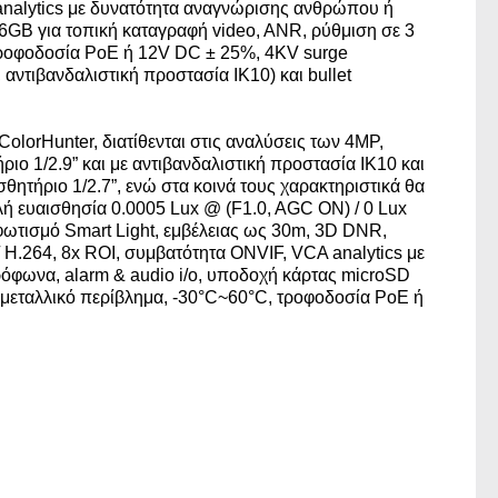
 analytics με δυνατότητα αναγνώρισης ανθρώπου ή
GB για τοπική καταγραφή video, ANR, ρύθμιση σε 3
 τροφοδοσία PoE ή 12V DC ± 25%, 4KV surge
αντιβανδαλιστική προστασία IK10) και bullet
 ColorHunter, διατίθενται στις αναλύσεις των 4MP,
 1/2.9” και με αντιβανδαλιστική προστασία IK10 και
τήριο 1/2.7”, ενώ στα κοινά τους χαρακτηριστικά θα
ή ευαισθησία 0.0005 Lux @ (F1.0, AGC ON) / 0 Lux
 φωτισμό Smart Light, εμβέλειας ως 30m, 3D DNR,
/ H.264, 8x ROI, συμβατότητα ONVIF, VCA analytics με
φωνα, alarm & audio i/o, υποδοχή κάρτας microSD
 μεταλλικό περίβλημα, -30°C~60°C, τροφοδοσία PoE ή