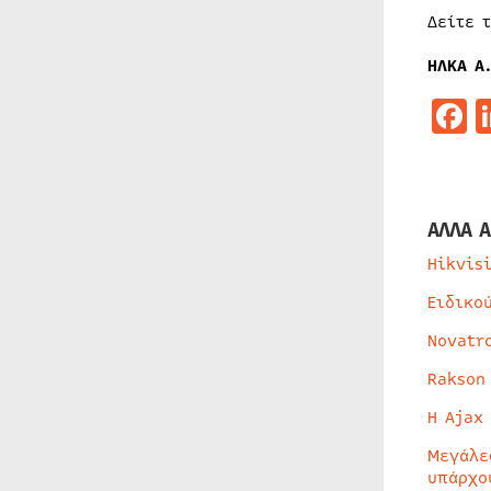
Δείτε 
ΗΛΚΑ Α.
F
ΑΛΛΑ Α
Hikvis
Ειδικο
Novatr
Rakson
Η Ajax
Μεγάλε
υπάρχο