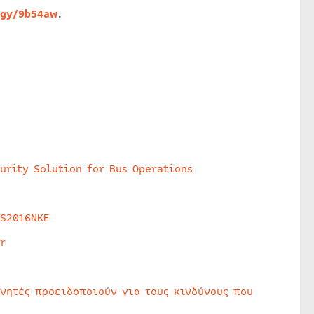
.gy/9b54aw
.
urity Solution for Bus Operations
HS2016NKE
r
υνητές προειδοποιούν για τους κινδύνους που