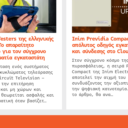
Testers της ελληνικής
Inim Previdia Compac
Το απαραίτητο
απόλυτος οδηγός εγκα
 για τον σύγχρονο
και σύνδεσης στο Clo
ατία εγκαταστάτη
Στον σύγχρονο κόσμο τη
πυρασφάλειας, η σειρά 
ταση ενός συστήματος
Compact της Inim Elect
 κυκλώματος τηλεόρασης
αποτελεί την αιχμή του 
ircuit Television –
συνδυάζοντας την αξιοπι
 την επιτήρηση
την ψηφιακή καινοτομία
 και μη χώρων και
το άρθρο, θα ανα…
 θεωρείται ασφαλής και
ατική όταν βασίζετ…