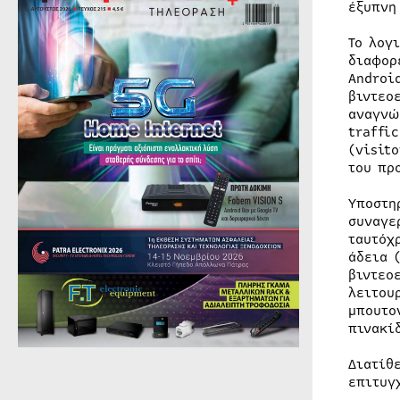
έξυπνη
Το λογ
διαφορ
Androi
βιντεο
αναγνώ
traffi
(visit
του πρ
Υποστη
συναγε
ταυτόχ
άδεια 
βιντεο
λειτου
μπουτο
πινακί
Διατίθ
επιτυγ