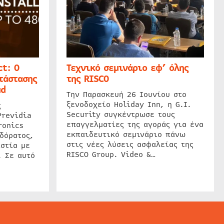
t: Ο
Τεχνικό σεμινάριο εφ’ όλης
τάστασης
της RISCO
ud
Την Παρασκευή 26 Ιουνίου στο
ξενοδοχείο Holiday Inn, η G.I.
ς
Security συγκέντρωσε τους
Previdia
επαγγελματίες της αγοράς για ένα
ronics
εκπαιδευτικό σεμινάριο πάνω
δόρατος,
στις νέες λύσεις ασφαλείας της
στία με
RISCO Group. Video &…
. Σε αυτό