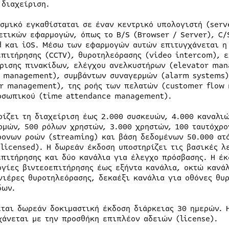
 διαχείριση.
ισμικό εγκαθίσταται σε έναν κεντρικό υπολογιστή (ser
ετικών εφαρμογών, όπως το B/S (Browser / Server), C/S
d και iOS. Μέσω των εφαρμογών αυτών επιτυγχάνεται η
επιτήρησης (CCTV), θυροτηλεόρασης (video intercom), ε
ρισης πινακίδων, ελέγχου ανελκυστήρων (elevator man
c management), συμβάντων συναγερμών (alarm systems)
or management), της ροής των πελατών (customer flow
οσωπικού (time attendance management).
ρίζει τη διαχείριση έως 2.000 συσκευών, 4.000 καναλιώ
ρμών, 500 ρόλων χρηστών, 3.000 χρηστών, 100 ταυτόχρ
ρονων ροών (streaming) και βάση δεδομένων 50.000 ατό
(licensed). Η δωρεάν έκδοση υποστηρίζει τις βασικές λ
επιτήρησης και δύο κανάλια για έλεγχο πρόσβασης. Η έκ
ργίες βιντεοεπιτήρησης έως εξήντα κανάλια, οκτώ κανά
νιέρες θυροτηλεόρασης, δεκαέξι κανάλια για οθόνες θυ
δων.
εται δωρεάν δοκιμαστική έκδοση διάρκειας 30 ημερών. 
χάνεται με την προσθήκη επιπλέον αδειών (license).