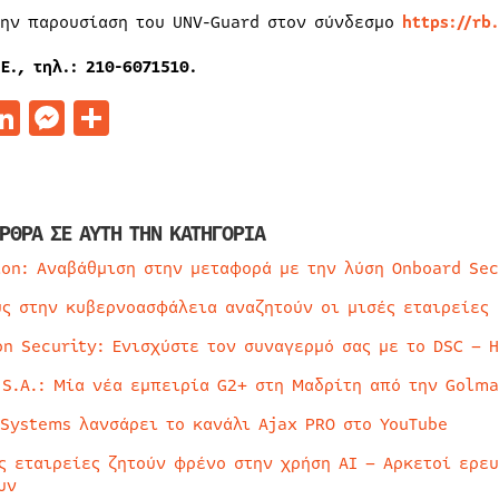
την παρουσίαση του UNV-Guard στον σύνδεσμο
https://rb
Ε., τηλ.: 210-6071510.
acebook
LinkedIn
Messenger
Μοιραστείτε
ΡΘΡΑ ΣΕ ΑΥΤΗ ΤΗΝ ΚΑΤΗΓΟΡΙΑ
ion: Αναβάθμιση στην μεταφορά με την λύση Onboard Sec
ύς στην κυβερνοασφάλεια αναζητούν οι μισές εταιρείες
on Security: Ενισχύστε τον συναγερμό σας με το DSC – 
 S.A.: Μία νέα εμπειρία G2+ στη Μαδρίτη από την Golma
 Systems λανσάρει το κανάλι Ajax PRO στο YouTube
ς εταιρείες ζητούν φρένο στην χρήση AI – Αρκετοί ερε
υν