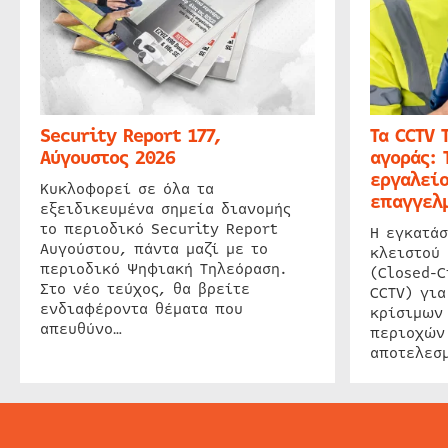
Security Report 177,
Τα CCTV 
Αύγουστος 2026
αγοράς: 
εργαλείο
Κυκλοφορεί σε όλα τα
επαγγελμ
εξειδικευμένα σημεία διανομής
το περιοδικό Security Report
Η εγκατάσ
Αυγούστου, πάντα μαζί με το
κλειστού
περιοδικό Ψηφιακή Τηλεόραση.
(Closed-C
Στο νέο τεύχος, θα βρείτε
CCTV) για
ενδιαφέροντα θέματα που
κρίσιμων
απευθύνο…
περιοχών
αποτελεσμ