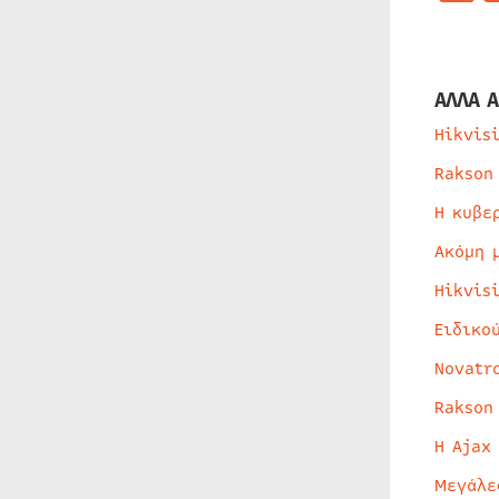
ΑΛΛΑ Α
Hikvis
Rakson
Η κυβε
Ακόμη 
Hikvis
Ειδικο
Novatr
Rakson
Η Ajax
Μεγάλε