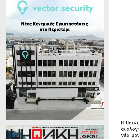
Η Univ
αναλογ
νέα μο