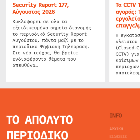
Security Report 177,
Τα CCTV 
Αύγουστος 2026
αγοράς: 
εργαλείο
Κυκλοφορεί σε όλα τα
επαγγελμ
εξειδικευμένα σημεία διανομής
το περιοδικό Security Report
Η εγκατάσ
Αυγούστου, πάντα μαζί με το
κλειστού
περιοδικό Ψηφιακή Τηλεόραση.
(Closed-C
Στο νέο τεύχος, θα βρείτε
CCTV) για
ενδιαφέροντα θέματα που
κρίσιμων
απευθύνο…
περιοχών
αποτελεσμ
ΤΟ ΑΠΟΛΥΤΟ
INFO
ΑΡΧΙΚΗ
ΠΕΡΙΟΔΙΚΟ
ΕΙΔΗΣΕΙΣ