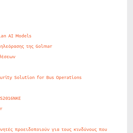
lan AI Models
τηλεόρασης της Golmar
θέσεων
urity Solution for Bus Operations
HS2016NKE
r
υνητές προειδοποιούν για τους κινδύνους που