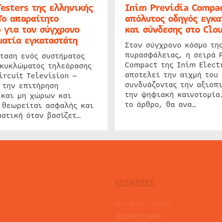
Testers της ελληνικής
Inim Previdia Compac
Το απαραίτητο
απόλυτος οδηγός εγκα
 για τον σύγχρονο
και σύνδεσης στο Clo
ατία εγκαταστάτη
Στον σύγχρονο κόσμο τη
πυρασφάλειας, η σειρά 
ταση ενός συστήματος
Compact της Inim Elect
 κυκλώματος τηλεόρασης
αποτελεί την αιχμή του 
ircuit Television –
συνδυάζοντας την αξιοπι
 την επιτήρηση
την ψηφιακή καινοτομία
 και μη χώρων και
το άρθρο, θα ανα…
 θεωρείται ασφαλής και
ατική όταν βασίζετ…
ΕΙΔΗΣΕΙΣ
ΤΑ ΝΕΑ ΤΗΣ ΑΓΟΡΑΣ
SECURITY NEWS