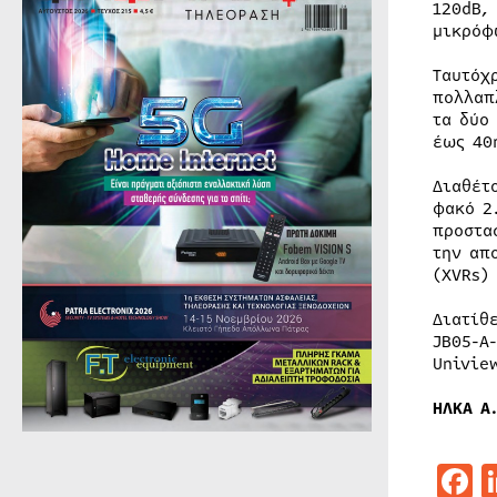
120dB,
μικρόφ
Ταυτόχ
πολλαπ
τα δύο
έως 40
Διαθέτ
φακό 2
προστα
την απ
(XVRs)
Διατίθ
JB05-A
Univie
ΗΛΚΑ Α.
F