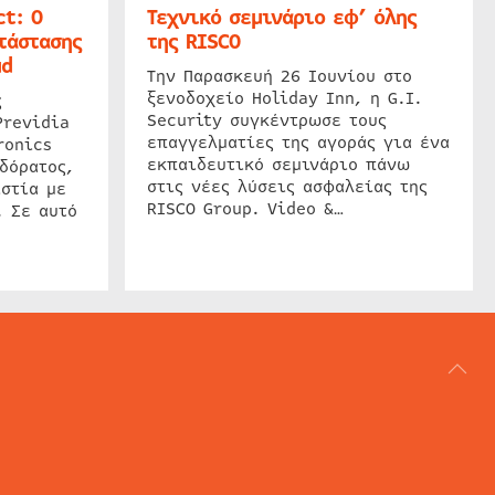
t: Ο
Τεχνικό σεμινάριο εφ’ όλης
τάστασης
της RISCO
ud
Την Παρασκευή 26 Ιουνίου στο
ξενοδοχείο Holiday Inn, η G.I.
ς
Security συγκέντρωσε τους
Previdia
επαγγελματίες της αγοράς για ένα
ronics
εκπαιδευτικό σεμινάριο πάνω
δόρατος,
στις νέες λύσεις ασφαλείας της
στία με
RISCO Group. Video &…
. Σε αυτό
ΑΡΘΟΓΡΑΦΙΑ
REVIEWS
ACCESS CONTROL