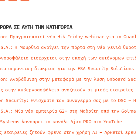
ΡΘΡΑ ΣΕ ΑΥΤΗ ΤΗΝ ΚΑΤΗΓΟΡΙΑ
ion: Πραγματοποιεί νέο Hik-Friday webinar για τα Guan
 S.A.: Η Μούρθια ανοίγει την πόρτα στη νέα γενιά θυρο
ρνοασφάλεια εισέρχεται στην εποχή των αυτόνομων επι
μία σημαντική διάκριση για την ESA Security Solutions
ion: Αναβάθμιση στην μεταφορά με την λύση Onboard Sec
ύς στην κυβερνοασφάλεια αναζητούν οι μισές εταιρείες
on Security: Ενισχύστε τον συναγερμό σας με το DSC – 
 S.A.: Μία νέα εμπειρία G2+ στη Μαδρίτη από την Golma
 Systems λανσάρει το κανάλι Ajax PRO στο YouTube
ς εταιρείες ζητούν φρένο στην χρήση AI – Αρκετοί ερε