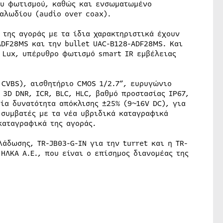
ου φωτισμού, καθώς και ενσωματωμένο
αλωδίου (audio over coax).
 της αγοράς με τα ίδια χαρακτηριστικά έχουν
ADF28MS και την bullet UAC-B128-ADF28MS. Και
5 Lux, υπέρυθρο φωτισμό smart IR εμβέλειας
 CVBS), αισθητήριο CMOS 1/2.7”, ευρυγώνιο
3D DNR, ICR, BLC, HLC, βαθμό προστασίας IP67,
ία δυνατότητα απόκλισης ±25% (9~16V DC), για
συμβατές με τα νέα υβριδικά καταγραφικά
καταγραφικά της αγοράς.
λάδωσης, TR-JB03-G-IN για την turret και η TR-
 ΗΛΚΑ Α.Ε., που είναι ο επίσημος διανομέας της