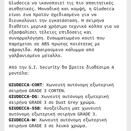
Giudecca να ικανοποιεί τις πιο απαιτητικές
αισθητικές. Μοναδική και κομψή, η Giudecca
είναι ένα προϊόν σχεδιασμένο για να
διευκολύνει την εγκατάσταση. Η σειρήνα
διαθέτει μερικά χρήσιμα τεχνικά κόλπα για να
εξασφαλίσει τέλειες επιδόσεις και
συναρμολόγηση. Ενσωματωμένο κουτί που
παρέχεται σε ABS πρώτης ποιότητας με
σφραγίδα. Αφαιρούμενο κάλυμμα από
γαλβανισμένο μέταλλο.
Από την G.I. Security θα βρείτε διαθέσιμα 4
μοντέλα:
GIUDECCA
–
CORT
: Χωνευτή αυτόνομη εξωτερική
σειρήνα GRADE 3 CORTEN.
GIUDECCA
–
DG
: Χωνευτή αυτόνομη εξωτερική
σειρήνα GRADE 3 σε Dust Grey χρώμα.
GIUDECCA
–
SSB
: Ανοξείδωτη ματ χωνευτή
αυτόνομη εξωτερική σειρήνα GRADE 3.
GIUDECCA
–
W
: Χωνευτή αυτόνομη εξωτερική
σειρήνα GRADE 3 σε λευκό χρώμα.