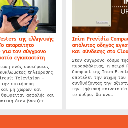
Testers της ελληνικής
Inim Previdia Compac
Το απαραίτητο
απόλυτος οδηγός εγκα
 για τον σύγχρονο
και σύνδεσης στο Clo
ατία εγκαταστάτη
Στον σύγχρονο κόσμο τη
πυρασφάλειας, η σειρά 
ταση ενός συστήματος
Compact της Inim Elect
 κυκλώματος τηλεόρασης
αποτελεί την αιχμή του 
ircuit Television –
συνδυάζοντας την αξιοπι
 την επιτήρηση
την ψηφιακή καινοτομία
 και μη χώρων και
το άρθρο, θα ανα…
 θεωρείται ασφαλής και
ατική όταν βασίζετ…