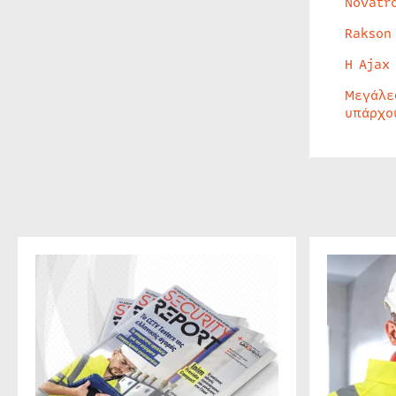
Novatr
Rakson
Η Ajax
Μεγάλε
υπάρχο