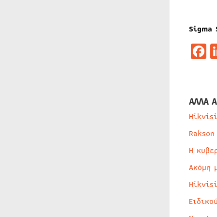
Sigma 
F
ΑΛΛΑ Α
Hikvis
Rakson
Η κυβε
Ακόμη 
Hikvis
Ειδικο