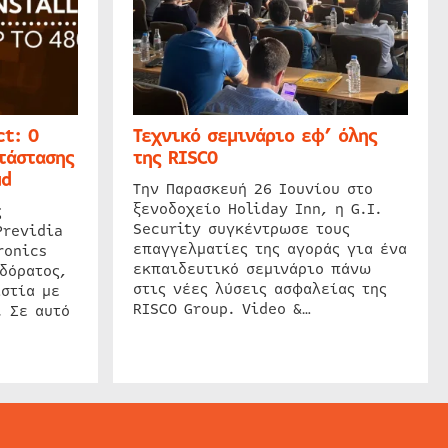
t: Ο
Τεχνικό σεμινάριο εφ’ όλης
τάστασης
της RISCO
ud
Την Παρασκευή 26 Ιουνίου στο
ξενοδοχείο Holiday Inn, η G.I.
ς
Security συγκέντρωσε τους
Previdia
επαγγελματίες της αγοράς για ένα
ronics
εκπαιδευτικό σεμινάριο πάνω
δόρατος,
στις νέες λύσεις ασφαλείας της
στία με
RISCO Group. Video &…
. Σε αυτό