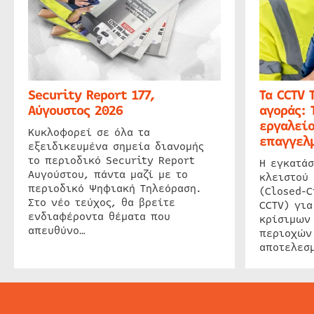
Security Report 177,
Τα CCTV 
Αύγουστος 2026
αγοράς: 
εργαλείο
Κυκλοφορεί σε όλα τα
επαγγελμ
εξειδικευμένα σημεία διανομής
το περιοδικό Security Report
Η εγκατάσ
Αυγούστου, πάντα μαζί με το
κλειστού
περιοδικό Ψηφιακή Τηλεόραση.
(Closed-C
Στο νέο τεύχος, θα βρείτε
CCTV) για
ενδιαφέροντα θέματα που
κρίσιμων
απευθύνο…
περιοχών
αποτελεσμ