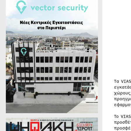
Τα VIA
εγκατά
χώρους
προηγμ
εφαρμο
Το VIA
προσθέ
προσφέ