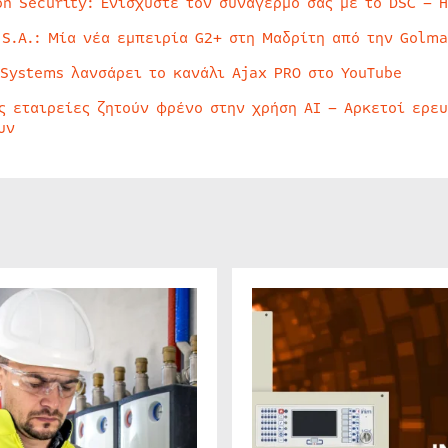
on Security: Ενισχύστε τον συναγερμό σας με το DSC – 
 S.A.: Μία νέα εμπειρία G2+ στη Μαδρίτη από την Golma
 Systems λανσάρει το κανάλι Ajax PRO στο YouTube
ς εταιρείες ζητούν φρένο στην χρήση AI – Αρκετοί ερε
υν