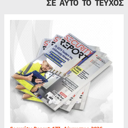
ΣΕ ΑΥΤΟ ΤΟ ΤΕΥΧΟΣ