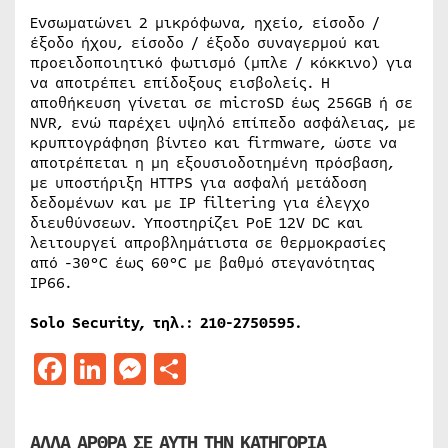
Ενσωματώνει 2 μικρόφωνα, ηχείο, είσοδο /
έξοδο ήχου, είσοδο / έξοδο συναγερμού και
προειδοποιητικό φωτισμό (μπλε / κόκκινο) για
να αποτρέπει επίδοξους εισβολείς. Η
αποθήκευση γίνεται σε microSD έως 256GB ή σε
NVR, ενώ παρέχει υψηλό επίπεδο ασφάλειας, με
κρυπτογράφηση βίντεο και firmware, ώστε να
αποτρέπεται η μη εξουσιοδοτημένη πρόσβαση,
με υποστήριξη HTTPS για ασφαλή μετάδοση
δεδομένων και με IP filtering για έλεγχο
διευθύνσεων. Υποστηρίζει PoE 12V DC και
λειτουργεί απροβλημάτιστα σε θερμοκρασίες
από -30°C έως 60°C με βαθμό στεγανότητας
IP66.
Solo Security,
τηλ
.: 210-2750595.
Facebook
LinkedIn
Messenger
Μοιραστείτε
ΑΛΛΑ ΑΡΘΡΑ ΣΕ ΑΥΤΗ ΤΗΝ ΚΑΤΗΓΟΡΙΑ