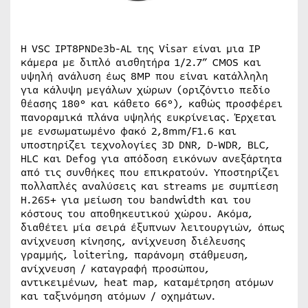
Η VSC IPT8PNDe3b-AL της Visar είναι μια IP
κάμερα με διπλό αισθητήρα 1/2.7” CMOS και
υψηλή ανάλυση έως 8MP που είναι κατάλληλη
για κάλυψη μεγάλων χώρων (οριζόντιο πεδίο
θέασης 180° και κάθετο 66°), καθώς προσφέρει
πανοραμικά πλάνα υψηλής ευκρίνειας. Έρχεται
με ενσωματωμένο φακό 2,8mm/F1.6 και
υποστηρίζει τεχνολογίες 3D DNR, D-WDR, BLC,
HLC και Defog για απόδοση εικόνων ανεξάρτητα
από τις συνθήκες που επικρατούν. Υποστηρίζει
πολλαπλές αναλύσεις και streams με συμπίεση
H.265+ για μείωση του bandwidth και του
κόστους του αποθηκευτικού χώρου. Ακόμα,
διαθέτει μία σειρά έξυπνων λειτουργιών, όπως
ανίχνευση κίνησης, ανίχνευση διέλευσης
γραμμής, loitering, παράνομη στάθμευση,
ανίχνευση / καταγραφή προσώπου,
αντικειμένων, heat map, καταμέτρηση ατόμων
και ταξινόμηση ατόμων / οχημάτων.