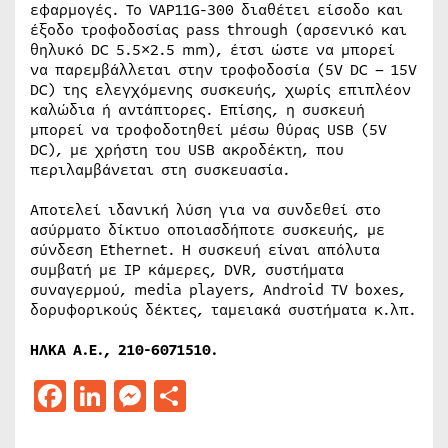
εφαρμογές. Το VAP11G-300 διαθέτει είσοδο και
έξοδο τροφοδοσίας pass through (αρσενικό και
θηλυκό DC 5.5×2.5 mm), έτσι ώστε να μπορεί
να παρεμβάλλεται στην τροφοδοσία (5V DC – 15V
DC) της ελεγχόμενης συσκευής, χωρίς επιπλέον
καλώδια ή αντάπτορες. Επίσης, η συσκευή
μπορεί να τροφοδοτηθεί μέσω θύρας USB (5V
DC), με χρήστη του USB ακροδέκτη, που
περιλαμβάνεται στη συσκευασία.
Αποτελεί ιδανική λύση για να συνδεθεί στο
ασύρματο δίκτυο οποιασδήποτε συσκευής, με
σύνδεση Ethernet. Η συσκευή είναι απόλυτα
συμβατή με IP κάμερες, DVR, συστήματα
συναγερμού, media players, Android TV boxes,
δορυφορικούς δέκτες, ταμειακά συστήματα κ.λπ.
ΗΛΚΑ Α.Ε., 210-6071510.
Facebook
LinkedIn
Messenger
Μοιραστείτε