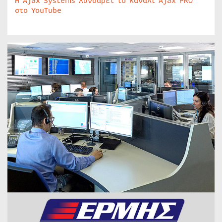
Η Ajax Systems λανσάρει το κανάλι Ajax PRO
στο YouTube