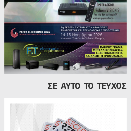
ΣΕ ΑΥΤΟ ΤΟ ΤΕΥΧΟΣ